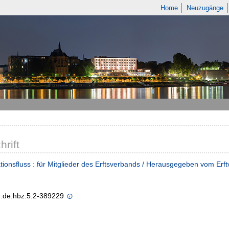
Home
Neuzugänge
hrift
tionsfluss : für Mitglieder des Erftsverbands / Herausgegeben vom Erf
n:de:hbz:5:2-389229