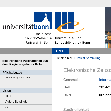
Titel
Sie sind hier:
E-Pflicht-Sammlung
Elektronische Publikationen aus
dem Regierungsbezirk Köln
Elektronische Zeitsc
Pflichtabgabe
Ablieferungsverfahren
Gesamttitel
Informa
Heft
2014/2
Listen
URN
urn:nb
Titel
Autor / Beteiligte
Ort
Zugänglichkeit