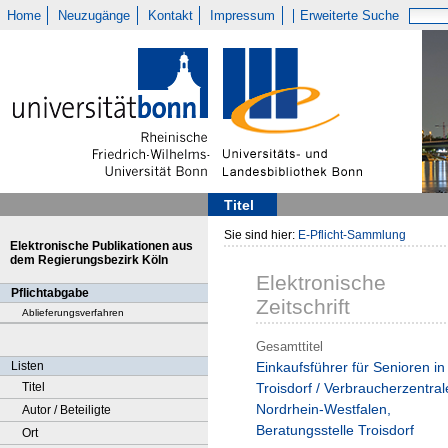
Home
Neuzugänge
Kontakt
Impressum
Erweiterte Suche
Titel
Sie sind hier:
E-Pflicht-Sammlung
Elektronische Publikationen aus
dem Regierungsbezirk Köln
Elektronische
Pflichtabgabe
Zeitschrift
Ablieferungsverfahren
Gesamttitel
Listen
Einkaufsführer für Senioren in
Titel
Troisdorf / Verbraucherzentral
Nordrhein-Westfalen,
Autor / Beteiligte
Beratungsstelle Troisdorf
Ort