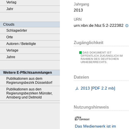
Verlag
Jahrgang
Jahr
2013
URN
Clouds
urn:nbn:de:hbz:5:2-222382
Schlagwörter
Orte
Zugänglichkeit
Autoren / Beteiligte
Verlage
DAS DOKUMENT IST
ÖFFENTLICH ZUGÄNGLICH IM
Jahre
RAHMEN DES DEUTSCHEN
URHEBERRECHTS.
Weitere E-Pflichtsammlungen
Dateien
Publikationen aus dem
Regierungsbezirk Düsseldorf
2013
[
PDF
2.2 mb
]
Publikationen aus den
Regierungsbezirken Münster,
Arnsberg und Detmold
Nutzungshinweis
Das Medienwerk ist im