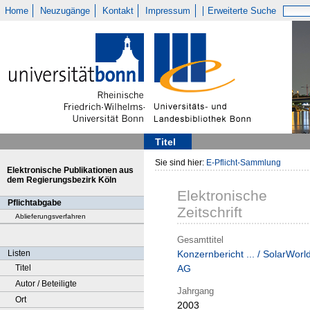
Home
Neuzugänge
Kontakt
Impressum
Erweiterte Suche
Titel
Sie sind hier:
E-Pflicht-Sammlung
Elektronische Publikationen aus
dem Regierungsbezirk Köln
Elektronische
Pflichtabgabe
Zeitschrift
Ablieferungsverfahren
Gesamttitel
Listen
Konzernbericht ... / SolarWorl
Titel
AG
Autor / Beteiligte
Jahrgang
Ort
2003