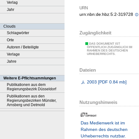
Verlag
URN
Jahr
urn:nbn:de:hbz:5:2-319728
Clouds
Zugänglichkeit
Schlagwörter
Orte
DAS DOKUMENT IST
Autoren / Beteiligte
ÖFFENTLICH ZUGÄNGLICH IM
RAHMEN DES DEUTSCHEN
Verlage
URHEBERRECHTS.
Jahre
Dateien
Weitere E-Pflichtsammlungen
2003
[
PDF
0.84 mb
]
Publikationen aus dem
Regierungsbezirk Düsseldorf
Publikationen aus den
Regierungsbezirken Münster,
Nutzungshinweis
Arnsberg und Detmold
Das Medienwerk ist im
Rahmen des deutschen
Urheberrechts nutzbar.