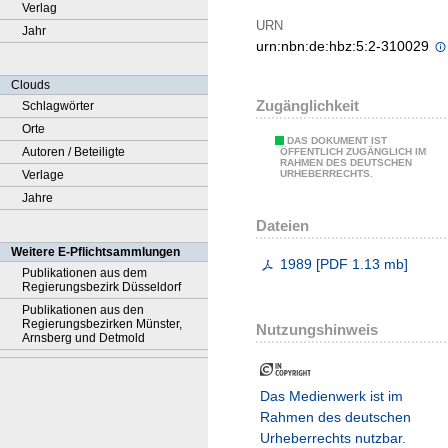
Verlag
URN
Jahr
urn:nbn:de:hbz:5:2-310029
Clouds
Zugänglichkeit
Schlagwörter
Orte
DAS DOKUMENT IST
Autoren / Beteiligte
ÖFFENTLICH ZUGÄNGLICH IM
RAHMEN DES DEUTSCHEN
Verlage
URHEBERRECHTS.
Jahre
Dateien
Weitere E-Pflichtsammlungen
1989
[
PDF
1.13 mb
]
Publikationen aus dem
Regierungsbezirk Düsseldorf
Publikationen aus den
Regierungsbezirken Münster,
Nutzungshinweis
Arnsberg und Detmold
Das Medienwerk ist im
Rahmen des deutschen
Urheberrechts nutzbar.