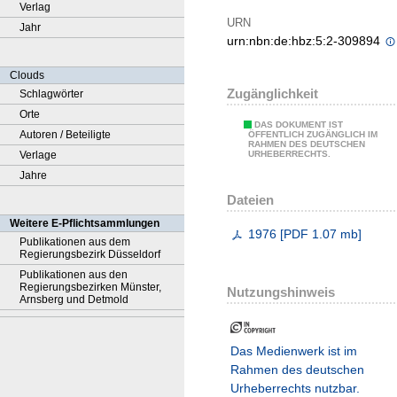
Verlag
URN
Jahr
urn:nbn:de:hbz:5:2-309894
Clouds
Zugänglichkeit
Schlagwörter
Orte
DAS DOKUMENT IST
Autoren / Beteiligte
ÖFFENTLICH ZUGÄNGLICH IM
RAHMEN DES DEUTSCHEN
Verlage
URHEBERRECHTS.
Jahre
Dateien
Weitere E-Pflichtsammlungen
1976
[
PDF
1.07 mb
]
Publikationen aus dem
Regierungsbezirk Düsseldorf
Publikationen aus den
Regierungsbezirken Münster,
Nutzungshinweis
Arnsberg und Detmold
Das Medienwerk ist im
Rahmen des deutschen
Urheberrechts nutzbar.