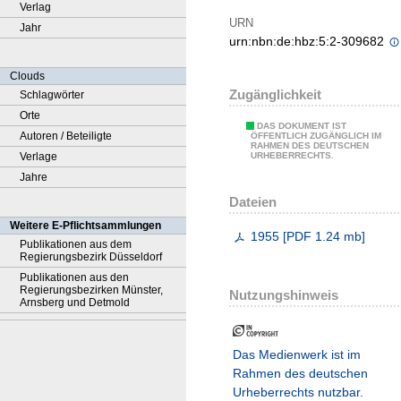
Verlag
URN
Jahr
urn:nbn:de:hbz:5:2-309682
Clouds
Zugänglichkeit
Schlagwörter
Orte
DAS DOKUMENT IST
Autoren / Beteiligte
ÖFFENTLICH ZUGÄNGLICH IM
RAHMEN DES DEUTSCHEN
Verlage
URHEBERRECHTS.
Jahre
Dateien
Weitere E-Pflichtsammlungen
1955
[
PDF
1.24 mb
]
Publikationen aus dem
Regierungsbezirk Düsseldorf
Publikationen aus den
Regierungsbezirken Münster,
Nutzungshinweis
Arnsberg und Detmold
Das Medienwerk ist im
Rahmen des deutschen
Urheberrechts nutzbar.