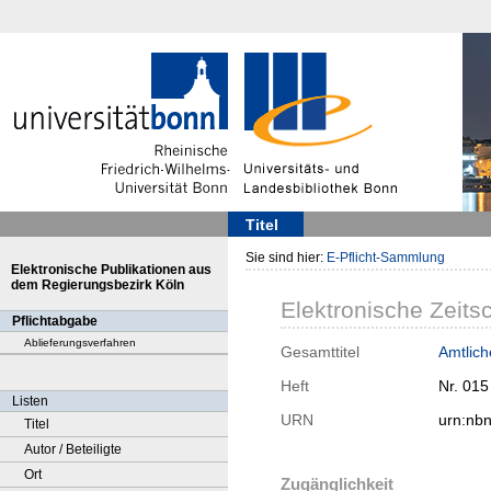
Titel
Sie sind hier:
E-Pflicht-Sammlung
Elektronische Publikationen aus
dem Regierungsbezirk Köln
Elektronische Zeitsc
Pflichtabgabe
Ablieferungsverfahren
Gesamttitel
Amtlic
Heft
Nr. 015
Listen
URN
urn:nb
Titel
Autor / Beteiligte
Ort
Zugänglichkeit