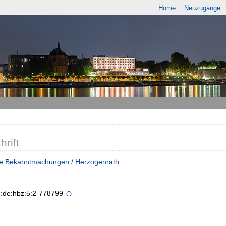
Home
Neuzugänge
hrift
he Bekanntmachungen / Herzogenrath
n:de:hbz:5:2-778799