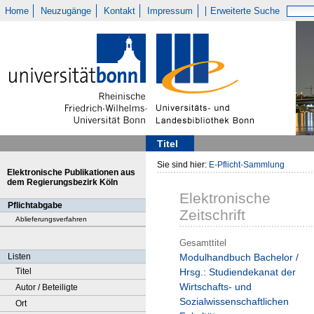
Home
Neuzugänge
Kontakt
Impressum
Erweiterte Suche
Titel
Sie sind hier:
E-Pflicht-Sammlung
Elektronische Publikationen aus
dem Regierungsbezirk Köln
Elektronische
Pflichtabgabe
Zeitschrift
Ablieferungsverfahren
Gesamttitel
Listen
Modulhandbuch Bachelor /
Titel
Hrsg.: Studiendekanat der
Wirtschafts- und
Autor / Beteiligte
Sozialwissenschaftlichen
Ort