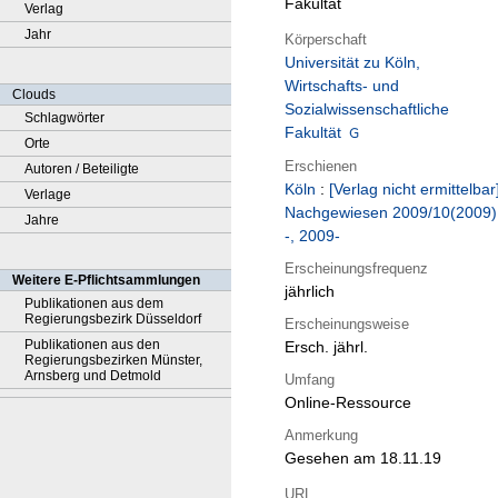
Fakultät
Verlag
Jahr
Körperschaft
Universität zu Köln,
Wirtschafts- und
Clouds
Sozialwissenschaftliche
Schlagwörter
Fakultät
Orte
Erschienen
Autoren / Beteiligte
Köln
:
[Verlag nicht ermittelbar
Verlage
Nachgewiesen 2009/10(2009)
Jahre
-, 2009-
Erscheinungsfrequenz
Weitere E-Pflichtsammlungen
jährlich
Publikationen aus dem
Regierungsbezirk Düsseldorf
Erscheinungsweise
Publikationen aus den
Ersch. jährl.
Regierungsbezirken Münster,
Arnsberg und Detmold
Umfang
Online-Ressource
Anmerkung
Gesehen am 18.11.19
URL