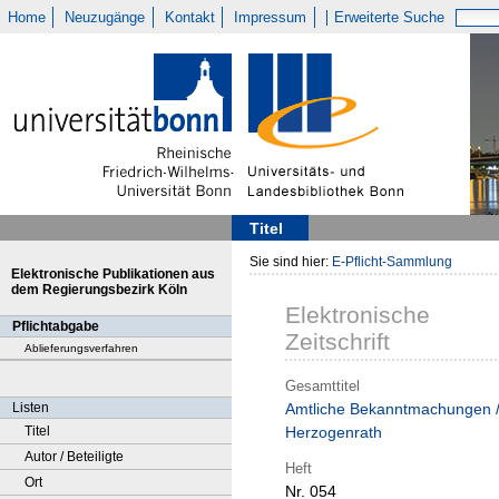
Home
Neuzugänge
Kontakt
Impressum
Erweiterte Suche
Titel
Sie sind hier:
E-Pflicht-Sammlung
Elektronische Publikationen aus
dem Regierungsbezirk Köln
Elektronische
Pflichtabgabe
Zeitschrift
Ablieferungsverfahren
Gesamttitel
Listen
Amtliche Bekanntmachungen 
Titel
Herzogenrath
Autor / Beteiligte
Heft
Ort
Nr. 054