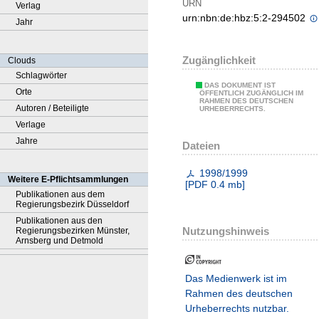
URN
Verlag
urn:nbn:de:hbz:5:2-294502
Jahr
Zugänglichkeit
Clouds
Schlagwörter
DAS DOKUMENT IST
Orte
ÖFFENTLICH ZUGÄNGLICH IM
RAHMEN DES DEUTSCHEN
Autoren / Beteiligte
URHEBERRECHTS.
Verlage
Jahre
Dateien
1998/1999
Weitere E-Pflichtsammlungen
[
PDF
0.4 mb
]
Publikationen aus dem
Regierungsbezirk Düsseldorf
Publikationen aus den
Nutzungshinweis
Regierungsbezirken Münster,
Arnsberg und Detmold
Das Medienwerk ist im
Rahmen des deutschen
Urheberrechts nutzbar.