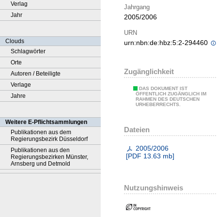
Verlag
Jahrgang
Jahr
2005/2006
URN
Clouds
urn:nbn:de:hbz:5:2-294460
Schlagwörter
Orte
Zugänglichkeit
Autoren / Beteiligte
Verlage
DAS DOKUMENT IST
ÖFFENTLICH ZUGÄNGLICH IM
Jahre
RAHMEN DES DEUTSCHEN
URHEBERRECHTS.
Weitere E-Pflichtsammlungen
Dateien
Publikationen aus dem
Regierungsbezirk Düsseldorf
2005/2006
Publikationen aus den
[
PDF
13.63 mb
]
Regierungsbezirken Münster,
Arnsberg und Detmold
Nutzungshinweis