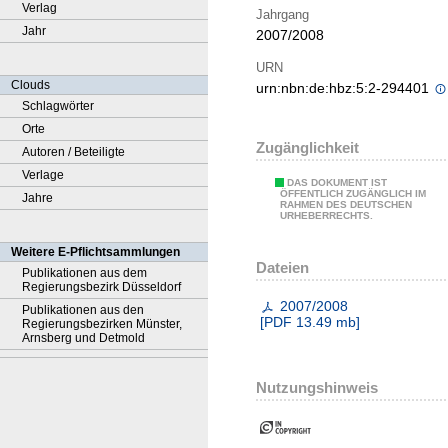
Verlag
Jahrgang
Jahr
2007/2008
URN
Clouds
urn:nbn:de:hbz:5:2-294401
Schlagwörter
Orte
Zugänglichkeit
Autoren / Beteiligte
Verlage
DAS DOKUMENT IST
ÖFFENTLICH ZUGÄNGLICH IM
Jahre
RAHMEN DES DEUTSCHEN
URHEBERRECHTS.
Weitere E-Pflichtsammlungen
Dateien
Publikationen aus dem
Regierungsbezirk Düsseldorf
2007/2008
Publikationen aus den
[
PDF
13.49 mb
]
Regierungsbezirken Münster,
Arnsberg und Detmold
Nutzungshinweis