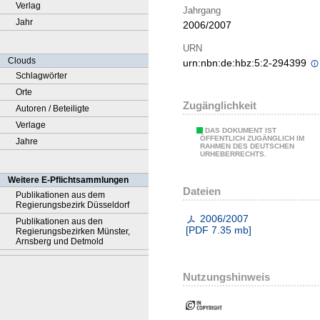
Verlag
Jahrgang
Jahr
2006/2007
URN
Clouds
urn:nbn:de:hbz:5:2-294399
Schlagwörter
Orte
Zugänglichkeit
Autoren / Beteiligte
Verlage
DAS DOKUMENT IST
ÖFFENTLICH ZUGÄNGLICH IM
Jahre
RAHMEN DES DEUTSCHEN
URHEBERRECHTS.
Weitere E-Pflichtsammlungen
Dateien
Publikationen aus dem
Regierungsbezirk Düsseldorf
2006/2007
Publikationen aus den
[
PDF
7.35 mb
]
Regierungsbezirken Münster,
Arnsberg und Detmold
Nutzungshinweis