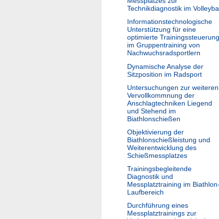
Messplatzes zur
Technikdiagnostik im Volleybal
Informationstechnologische
Unterstützung für eine
optimierte Trainingssteuerun
im Gruppentraining von
Nachwuchsradsportlern
Dynamische Analyse der
Sitzposition im Radsport
Untersuchungen zur weiteren
Vervollkommnung der
Anschlagtechniken Liegend
und Stehend im
Biathlonschießen
Objektivierung der
Biathlonschießleistung und
Weiterentwicklung des
Schießmessplatzes
Trainingsbegleitende
Diagnostik und
Messplatztraining im Biathlon
Laufbereich
Durchführung eines
Messplatztrainings zur