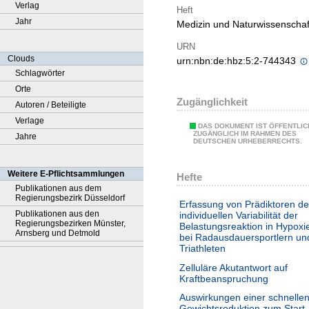
Verlag
Heft
Jahr
Medizin und Naturwissenscha
URN
Clouds
urn:nbn:de:hbz:5:2-744343
Schlagwörter
Orte
Zugänglichkeit
Autoren / Beteiligte
Verlage
DAS DOKUMENT IST ÖFFENTLIC
ZUGÄNGLICH IM RAHMEN DES
Jahre
DEUTSCHEN URHEBERRECHTS.
Weitere E-Pflichtsammlungen
Hefte
Publikationen aus dem
Regierungsbezirk Düsseldorf
Erfassung von Prädiktoren de
Publikationen aus den
individuellen Variabilität der
Regierungsbezirken Münster,
Belastungsreaktion in Hypoxi
Arnsberg und Detmold
bei Radausdauersportlern un
Triathleten
Zelluläre Akutantwort auf
Kraftbeanspruchung
Auswirkungen einer schnelle
Gewichtsreduktion zum Start