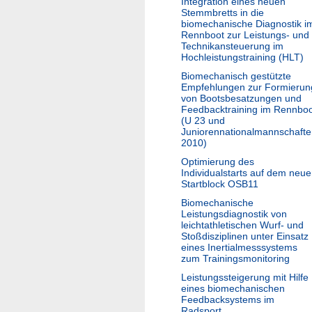
Integration eines neuen
Stemmbretts in die
biomechanische Diagnostik i
Rennboot zur Leistungs- und
Technikansteuerung im
Hochleistungstraining (HLT)
Biomechanisch gestützte
Empfehlungen zur Formierun
von Bootsbesatzungen und
Feedbacktraining im Rennbo
(U 23 und
Juniorennationalmannschaft
2010)
Optimierung des
Individualstarts auf dem neu
Startblock OSB11
Biomechanische
Leistungsdiagnostik von
leichtathletischen Wurf- und
Stoßdisziplinen unter Einsatz
eines Inertialmesssystems
zum Trainingsmonitoring
Leistungssteigerung mit Hilfe
eines biomechanischen
Feedbacksystems im
Radsport