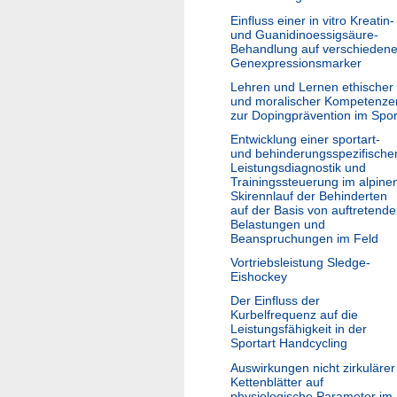
Einfluss einer in vitro Kreatin-
und Guanidinoessigsäure-
Behandlung auf verschieden
Genexpressionsmarker
Lehren und Lernen ethischer
und moralischer Kompetenze
zur Dopingprävention im Spor
Entwicklung einer sportart-
und behinderungsspezifische
Leistungsdiagnostik und
Trainingssteuerung im alpine
Skirennlauf der Behinderten
auf der Basis von auftretend
Belastungen und
Beanspruchungen im Feld
Vortriebsleistung Sledge-
Eishockey
Der Einfluss der
Kurbelfrequenz auf die
Leistungsfähigkeit in der
Sportart Handcycling
Auswirkungen nicht zirkulärer
Kettenblätter auf
physiologische Parameter im