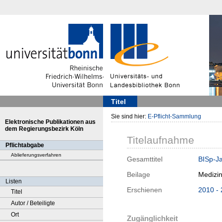
Titel
Sie sind hier:
E-Pflicht-Sammlung
Elektronische Publikationen aus
dem Regierungsbezirk Köln
Titelaufnahme
Pflichtabgabe
Ablieferungsverfahren
Gesamttitel
BISp-Ja
Beilage
Medizi
Listen
Erschienen
2010 -
Titel
Autor / Beteiligte
Ort
Zugänglichkeit