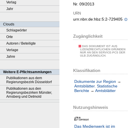
Verlag
Nr. 09/2013
Jahr
URN
urn:nbn:de:hbz:5:2-729405
Clouds
Schlagwörter
Zugänglichkeit
Orte
Autoren / Beteiligte
DAS DOKUMENT IST AUS
LIZENZRECHTLICHEN GRÜNDEN
Verlage
NUR AN DEN SERVICE-PCS DER
ULB ZUGÄNGLICH.
Jahre
Klassifikation
Weitere E-Pflichtsammlungen
Publikationen aus dem
Dokumente zur Region
→
Regierungsbezirk Düsseldorf
Amtsblätter. Statistische
Publikationen aus den
Berichte
→
Amtsblätter
Regierungsbezirken Münster,
Arnsberg und Detmold
Nutzungshinweis
Das Medienwerk ist im