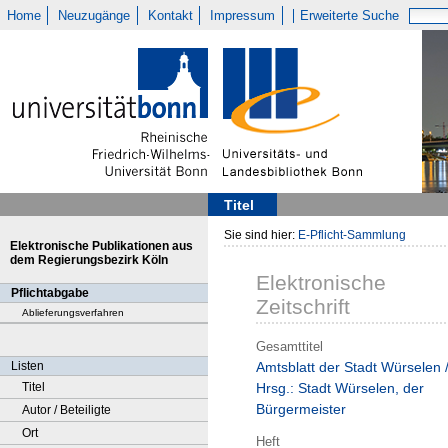
Home
Neuzugänge
Kontakt
Impressum
Erweiterte Suche
Titel
Sie sind hier:
E-Pflicht-Sammlung
Elektronische Publikationen aus
dem Regierungsbezirk Köln
Elektronische
Pflichtabgabe
Zeitschrift
Ablieferungsverfahren
Gesamttitel
Listen
Amtsblatt der Stadt Würselen 
Titel
Hrsg.: Stadt Würselen, der
Bürgermeister
Autor / Beteiligte
Ort
Heft