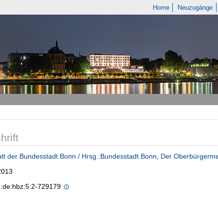
Home
Neuzugänge
hrift
tt der Bundesstadt Bonn / Hrsg.:Bundesstadt Bonn, Der Oberbürgerme
2013
n:de:hbz:5:2-729179