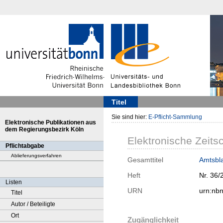
Titel
Sie sind hier:
E-Pflicht-Sammlung
Elektronische Publikationen aus
dem Regierungsbezirk Köln
Elektronische Zeitsc
Pflichtabgabe
Ablieferungsverfahren
Gesamttitel
Amtsbla
Heft
Nr. 36/
Listen
URN
urn:nb
Titel
Autor / Beteiligte
Ort
Zugänglichkeit