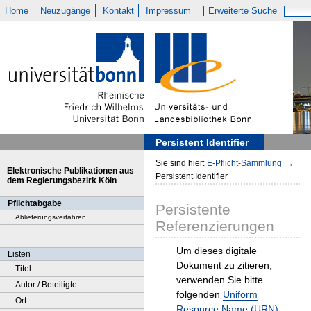
Home
Neuzugänge
Kontakt
Impressum
Erweiterte Suche
Persistent Identifier
Sie sind hier:
E-Pflicht-Sammlung
→
Elektronische Publikationen aus
Persistent Identifier
dem Regierungsbezirk Köln
Pflichtabgabe
Persistente
Ablieferungsverfahren
Referenzierungen
Um dieses digitale
Listen
Dokument zu zitieren,
Titel
verwenden Sie bitte
Autor / Beteiligte
folgenden
Uniform
Ort
Resource Name (URN)