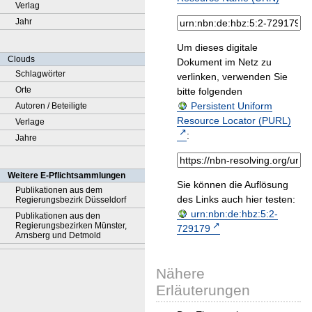
Verlag
Jahr
Um dieses digitale
Clouds
Dokument im Netz zu
Schlagwörter
verlinken, verwenden Sie
Orte
bitte folgenden
Persistent Uniform
Autoren / Beteiligte
Resource Locator (PURL)
Verlage
:
Jahre
Weitere E-Pflichtsammlungen
Sie können die Auflösung
Publikationen aus dem
des Links auch hier testen:
Regierungsbezirk Düsseldorf
urn:nbn:de:hbz:5:2-
Publikationen aus den
Regierungsbezirken Münster,
729179
Arnsberg und Detmold
Nähere
Erläuterungen