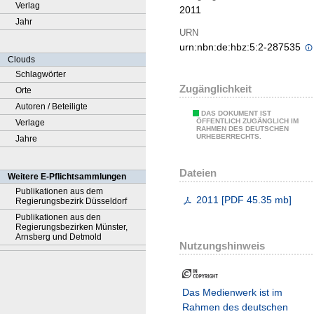
Verlag
2011
Jahr
URN
urn:nbn:de:hbz:5:2-287535
Clouds
Schlagwörter
Zugänglichkeit
Orte
Autoren / Beteiligte
DAS DOKUMENT IST
ÖFFENTLICH ZUGÄNGLICH IM
Verlage
RAHMEN DES DEUTSCHEN
URHEBERRECHTS.
Jahre
Dateien
Weitere E-Pflichtsammlungen
Publikationen aus dem
2011
[
PDF
45.35 mb
]
Regierungsbezirk Düsseldorf
Publikationen aus den
Regierungsbezirken Münster,
Arnsberg und Detmold
Nutzungshinweis
Das Medienwerk ist im
Rahmen des deutschen