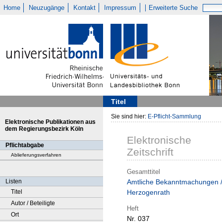
Home
Neuzugänge
Kontakt
Impressum
Erweiterte Suche
Titel
Sie sind hier:
E-Pflicht-Sammlung
Elektronische Publikationen aus
dem Regierungsbezirk Köln
Elektronische
Pflichtabgabe
Zeitschrift
Ablieferungsverfahren
Gesamttitel
Listen
Amtliche Bekanntmachungen 
Titel
Herzogenrath
Autor / Beteiligte
Heft
Ort
Nr. 037