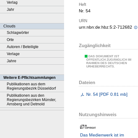
Verlag
Heft
Jahr
Nr. 54
URN
Clouds
urn:nbn:de:hbz:5:2-712682
Schlagwörter
Orte
Zugänglichkeit
Autoren / Beteiligte
Verlage
DAS DOKUMENT IST
ÖFFENTLICH ZUGÄNGLICH IM
Jahre
RAHMEN DES DEUTSCHEN
URHEBERRECHTS.
Weitere E-Pflichtsammlungen
Dateien
Publikationen aus dem
Regierungsbezirk Düsseldorf
Nr. 54
[
PDF
0.81 mb
]
Publikationen aus den
Regierungsbezirken Münster,
Arnsberg und Detmold
Nutzungshinweis
Das Medienwerk ist im