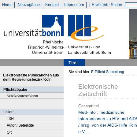
Home
Neuzugänge
Kontakt
Impressum
Erweiterte Suche
Titel
Sie sind hier:
E-Pflicht-Sammlung
Elektronische Publikationen aus
dem Regierungsbezirk Köln
Elektronische
Pflichtabgabe
Zeitschrift
Ablieferungsverfahren
Gesamttitel
Listen
Med-Info : medizinische
Titel
Informationen zu HIV und AID
/ hrsg. von der AIDS-Hilfe Köln
Autor / Beteiligte
e.V. ...
Ort