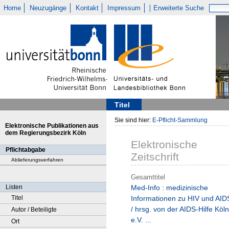
Home
Neuzugänge
Kontakt
Impressum
Erweiterte Suche
Titel
Sie sind hier:
E-Pflicht-Sammlung
Elektronische Publikationen aus
dem Regierungsbezirk Köln
Elektronische
Pflichtabgabe
Zeitschrift
Ablieferungsverfahren
Gesamttitel
Listen
Med-Info : medizinische
Titel
Informationen zu HIV und AID
/ hrsg. von der AIDS-Hilfe Köln
Autor / Beteiligte
e.V. ...
Ort