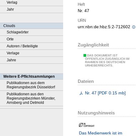
Verlag
Heft
Jahr
Nr. 47
URN
Clouds
urn:nbn:de:hbz:5:2-712602
Schlagwörter
Orte
Zugänglichkeit
Autoren / Beteiligte
Verlage
DAS DOKUMENT IST
ÖFFENTLICH ZUGÄNGLICH IM
Jahre
RAHMEN DES DEUTSCHEN
URHEBERRECHTS.
Weitere E-Pflichtsammlungen
Dateien
Publikationen aus dem
Regierungsbezirk Düsseldorf
Nr. 47
[
PDF
0.15 mb
]
Publikationen aus den
Regierungsbezirken Münster,
Arnsberg und Detmold
Nutzungshinweis
Das Medienwerk ist im