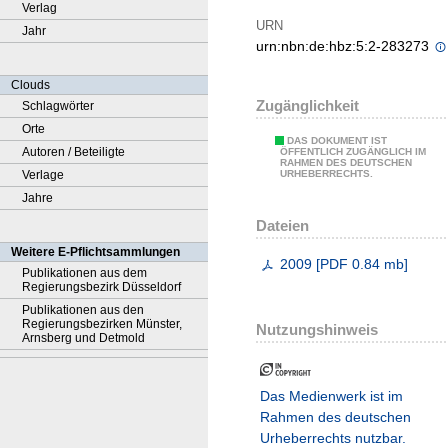
Verlag
URN
Jahr
urn:nbn:de:hbz:5:2-283273
Clouds
Zugänglichkeit
Schlagwörter
Orte
DAS DOKUMENT IST
Autoren / Beteiligte
ÖFFENTLICH ZUGÄNGLICH IM
RAHMEN DES DEUTSCHEN
Verlage
URHEBERRECHTS.
Jahre
Dateien
Weitere E-Pflichtsammlungen
2009
[
PDF
0.84 mb
]
Publikationen aus dem
Regierungsbezirk Düsseldorf
Publikationen aus den
Regierungsbezirken Münster,
Nutzungshinweis
Arnsberg und Detmold
Das Medienwerk ist im
Rahmen des deutschen
Urheberrechts nutzbar.