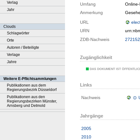
Verlag
Umfang
Online
Jahr
Anmerkung
Gesehe
URL
elec
Clouds
URN
urn:nb
Schlagwörter
ZDB-Nachweis
272152
Orte
Autoren / Beteiligte
Verlage
Zugänglichkeit
Jahre
DAS DOKUMENT IST ÖFFENTLI
Weitere E-Pflichtsammlungen
Links
Publikationen aus dem
Regierungsbezirk Düsseldorf
Publikationen aus den
Nachweis
Regierungsbezirken Münster,
Arnsberg und Detmold
Jahrgänge
2005
2010