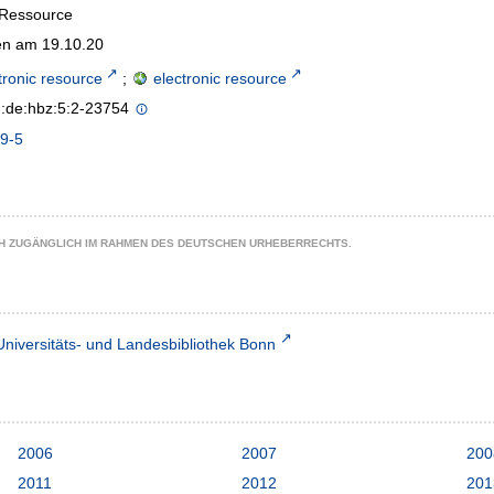
-Ressource
n am 19.10.20
tronic resource
;
electronic resource
n:de:hbz:5:2-23754
9-5
CH ZUGÄNGLICH IM RAHMEN DES DEUTSCHEN URHEBERRECHTS.
Universitäts- und Landesbibliothek Bonn
2006
2007
200
2011
2012
201