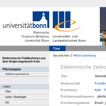
Titel
Sie sind hier:
E-Pflicht-Sammlung
Elektronische Publikationen aus
dem Regierungsbezirk Köln
Elektronische Zeitsc
Pflichtabgabe
Ablieferungsverfahren
Titel
Jahresb
Körperschaft
Foodfir
Listen
Erschienen
Köln
:
F
Titel
Erscheinungsfrequenz
jährli
Autor / Beteiligte
Ort
Erscheinungsweise
Ersch. j