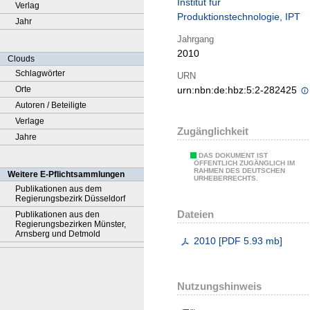
Institut für
Verlag
Produktionstechnologie, IPT
Jahr
Jahrgang
2010
Clouds
Schlagwörter
URN
Orte
urn:nbn:de:hbz:5:2-282425
Autoren / Beteiligte
Verlage
Zugänglichkeit
Jahre
DAS DOKUMENT IST
ÖFFENTLICH ZUGÄNGLICH IM
RAHMEN DES DEUTSCHEN
Weitere E-Pflichtsammlungen
URHEBERRECHTS.
Publikationen aus dem
Regierungsbezirk Düsseldorf
Dateien
Publikationen aus den
Regierungsbezirken Münster,
Arnsberg und Detmold
2010
[
PDF
5.93 mb
]
Nutzungshinweis