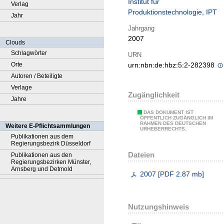
Institut für
Verlag
Produktionstechnologie, IPT
Jahr
Jahrgang
2007
Clouds
Schlagwörter
URN
Orte
urn:nbn:de:hbz:5:2-282398
Autoren / Beteiligte
Verlage
Zugänglichkeit
Jahre
DAS DOKUMENT IST
ÖFFENTLICH ZUGÄNGLICH IM
RAHMEN DES DEUTSCHEN
Weitere E-Pflichtsammlungen
URHEBERRECHTS.
Publikationen aus dem
Regierungsbezirk Düsseldorf
Dateien
Publikationen aus den
Regierungsbezirken Münster,
Arnsberg und Detmold
2007
[
PDF
2.87 mb
]
Nutzungshinweis