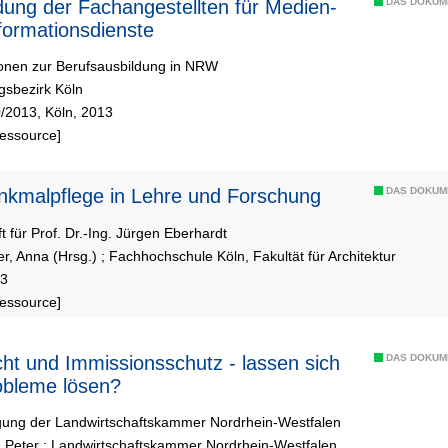
dung der Fachangestellten für Medien-
DAS DOKUM
formationsdienste
ionen zur Berufsausbildung in NRW
gsbezirk Köln
/2013, Köln, 2013
Ressource]
kmalpflege in Lehre und Forschung
DAS DOKUM
ft für Prof. Dr.-Ing. Jürgen Eberhardt
er, Anna (Hrsg.)
;
Fachhochschule Köln, Fakultät für Architektur
03
Ressource]
ht und Immissionsschutz - lassen sich
DAS DOKUM
obleme lösen?
gung der Landwirtschaftskammer Nordrhein-Westfalen
 Peter
;
Landwirtschaftskammer Nordrhein-Westfalen