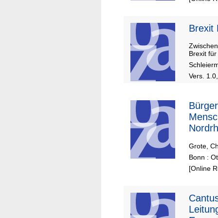
Brexi
Zwischen
Brexit fü
Schleier
Vers. 1.0
Bürger
Mensch
Nordrh
Grote, Ch
Bonn : Ot
[Online 
Cantus
Leitun