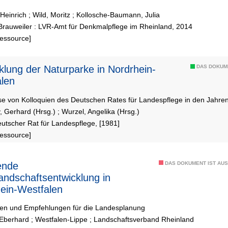
Heinrich
;
Wild, Moritz
;
Kollosche-Baumann, Julia
Brauweiler : LVR-Amt für Denkmalpflege im Rheinland, 2014
Ressource]
klung der Naturparke in Nordrhein-
DAS DOKUM
len
se von Kolloquien des Deutschen Rates für Landespflege in den Jahr
, Gerhard (Hrsg.)
;
Wurzel, Angelika (Hrsg.)
utscher Rat für Landespflege, [1981]
Ressource]
ende
DAS DOKUMENT IST AUS
landschaftsentwicklung in
ein-Westfalen
en und Empfehlungen für die Landesplanung
 Eberhard
;
Westfalen-Lippe
;
Landschaftsverband Rheinland