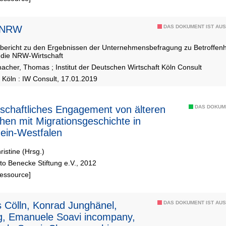
t NRW
DAS DOKUMENT IST AUS
bericht zu den Ergebnissen der Unternehmensbefragung zu Betroffenh
r die NRW-Wirtschaft
macher, Thomas
;
Institut der Deutschen Wirtschaft Köln Consult
, Köln : IW Consult, 17.01.2019
schaftliches Engagement von älteren
DAS DOKUM
en mit Migrationsgeschichte in
ein-Westfalen
ristine (Hrsg.)
to Benecke Stiftung e.V., 2012
Ressource]
 Cölln, Konrad Junghänel,
DAS DOKUMENT IST AUS
g, Emanuele Soavi incompany,