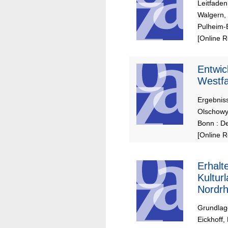
Leitfaden
Walgern, 
Pulheim-
[Online 
Entwic
Westfa
Ergebnis
Olschowy
Bonn : De
[Online 
Erhalt
Kultur
Nordrh
Grundlag
Eickhoff,