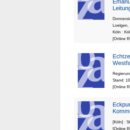
Emanue
Leitun
Heike 
Donnerst
Hinric
Loelgen, 
Köln : K
[Online 
Echtze
Westfa
Regierun
Stand: 1
[Online 
Eckpun
Kommu
[Köln] : 
[Online 