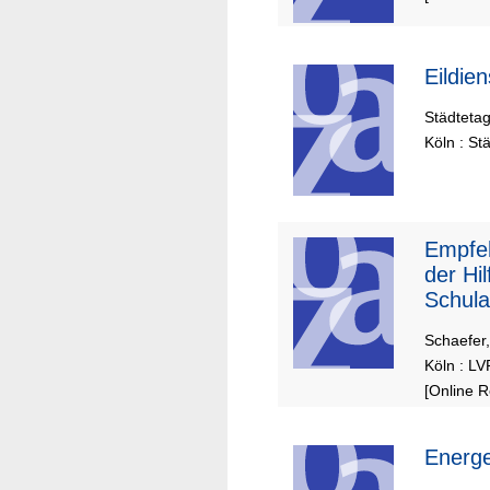
Eildie
Städteta
Köln : St
Empfeh
der Hi
Schula
Schaefer,
Köln : LV
[Online 
Energe