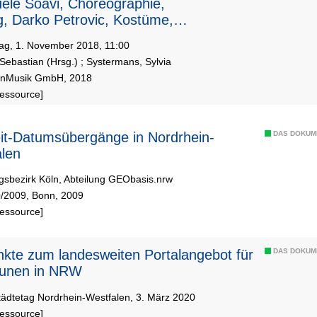
le Soavi, Choreographie,
g, Darko Petrovic, Kostüme,
Engelbert, Kostüme, Carsten
ag, 1. November 2018, 11:00
hs, Dramaturgie
Sebastian (Hrsg.)
;
Systermans, Sylvia
ölnMusik GmbH, 2018
Ressource]
it-Datumsübergänge in Nordrhein-
DAS DOKUM
len
gsbezirk Köln, Abteilung GEObasis.nrw
0/2009, Bonn, 2009
Ressource]
kte zum landesweiten Portalangebot für
DAS DOKUM
nen in NRW
Städtetag Nordrhein-Westfalen, 3. März 2020
Ressource]