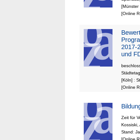
[Münster 
[Online 
Bewer
Progra
2017-2
und FD
beschloss
Städteta
[Köln] : 
[Online 
Bildun
Zeit für
Kossiski,
Stand: J
[Online 