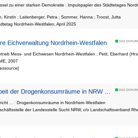
ssel zu einer starken Demokratie : Impulspapier des Städtetages Nor
, Kirstin
;
Laitenberger, Petra
;
Sommer, Hanna
;
Troost, Jutta
ädtetag Nordrhein-Westfalen, April 2025
re Eichverwaltung Nordrhein-Westfalen
DAS DOKUM
trieb Mess- und Eichwesen Nordrhein-Westfalen
;
Petit, Eberhard (Hrs
BME, 2007
Ressource]
e Arbeit der Drogenkonsumräume in NRW ...
DAS DOKUM
richt ... : Drogenkonsumräume in Nordrhein-Westfalen
schäftsstelle der Landesstelle Sucht NRW, c/o Landschaftsverband Rh