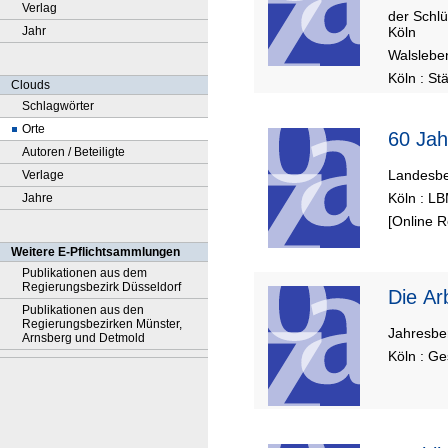
Verlag
der Schlü
Jahr
Köln
Walsleben
Köln : St
Clouds
Schlagwörter
Orte
60 Jah
Autoren / Beteiligte
Landesbe
Verlage
Köln : L
Jahre
[Online 
Weitere E-Pflichtsammlungen
Publikationen aus dem
Regierungsbezirk Düsseldorf
Di
Publikationen aus den
Regierungsbezirken Münster,
Jahresbe
Arnsberg und Detmold
Köln : Ge