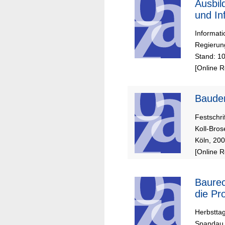
Ausbil
und In
Informat
Regierun
Stand: 10
[Online 
Bauden
Festschri
Koll-Bros
Köln, 20
[Online 
Baurec
die Pr
Herbstta
Spandau,