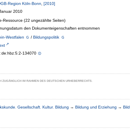
GB-Region Köln-Bonn
,
[2010]
 Januar 2010
e-Ressource (22 ungezählte Seiten)
inungsdatum den Dokumenteigenschaften entnommen
ein-Westfalen
/
Bildungspolitik
text
n:de:hbz:5:2-134070
CH ZUGÄNGLICH IM RAHMEN DES DEUTSCHEN URHEBERRECHTS.
kskunde. Gesellschaft. Kultur. Bildung
→
Bildung und Erziehung
→
Bild