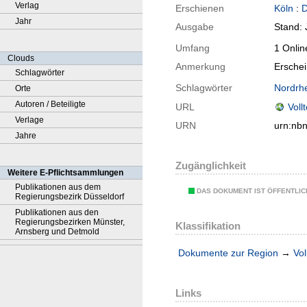
Verlag
Erschienen
Köln
:
D
Jahr
Ausgabe
Stand:
Umfang
1 Onlin
Clouds
Anmerkung
Ersche
Schlagwörter
Schlagwörter
Nordrh
Orte
Autoren / Beteiligte
URL
Voll
Verlage
URN
urn:nb
Jahre
Zugänglichkeit
Weitere E-Pflichtsammlungen
Publikationen aus dem
DAS DOKUMENT IST ÖFFENTLI
Regierungsbezirk Düsseldorf
Publikationen aus den
Regierungsbezirken Münster,
Klassifikation
Arnsberg und Detmold
Dokumente zur Region
→
Vol
Links