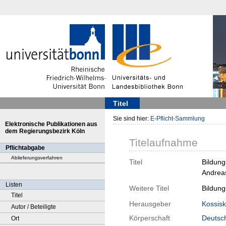
Titel
Sie sind hier:
E-Pflicht-Sammlung
Elektronische Publikationen aus
dem Regierungsbezirk Köln
Titelaufnahme
Pflichtabgabe
Ablieferungsverfahren
Titel
Bildung
Andreas
Listen
Weitere Titel
Bildung
Titel
Herausgeber
Kossisk
Autor / Beteiligte
Körperschaft
Deutsc
Ort