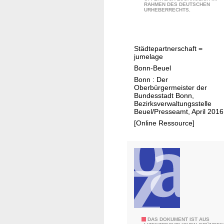
RAHMEN DES DEUTSCHEN
e
URHEBERRECHTS.
u
e
l
Städtepartnerschaft =
-
jumelage
M
Bonn-Beuel
i
Bonn : Der
r
Oberbürgermeister der
Bundesstadt Bonn,
e
Bezirksverwaltungsstelle
c
Beuel/Presseamt, April 2016
o
[Online Ressource]
u
r
t
B
DAS DOKUMENT IST AUS