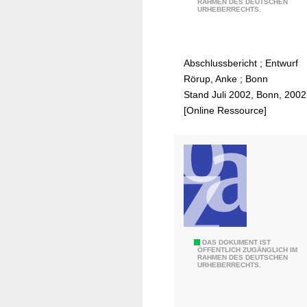
RAHMEN DES DEUTSCHEN
n
URHEBERRECHTS.
t
e
g
Abschlussbericht ; Entwurf
r
Rörup, Anke
;
Bonn
i
Stand Juli 2002, Bonn, 2002
e
[Online Ressource]
r
t
e
s
H
a
n
d
l
W
DAS DOKUMENT IST
ÖFFENTLICH ZUGÄNGLICH IM
u
RAHMEN DES DEUTSCHEN
i
URHEBERRECHTS.
n
e
g
v
s