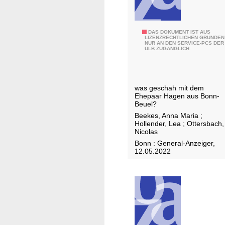
d
e
m
S
DAS DOKUMENT IST AUS
S
LIZENZRECHTLICHEN GRÜNDEN
NUR AN DEN SERVICE-PCS DER
p
a
ULB ZUGÄNGLICH.
u
l
r
z
l
k
was geschah mit dem
o
Ehepaar Hagen aus Bonn-
r
s
Beuel?
i
v
Beekes, Anna Maria
;
s
Hollender, Lea
;
Ottersbach,
e
t
Nicolas
r
a
Bonn : General-Anzeiger,
s
12.05.2022
l
c
l
h
s
w
t
u
e
n
i
d
n