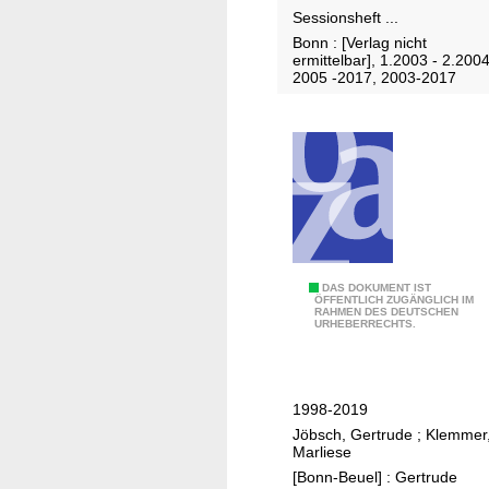
e
Sessionsheft ...
k
f
Bonn : [Verlag nicht
o
a
ermittelbar], 1.2003 - 2.2004
n
s
2005 -2017, 2003-2017
z
t
e
e
p
l
t
o
B
v
e
e
u
n
e
d
D
DAS DOKUMENT IST
l
i
ÖFFENTLICH ZUGÄNGLICH IM
RAHMEN DES DEUTSCHEN
i
-
n
URHEBERRECHTS.
e
M
B
a
i
e
a
t
u
1998-2019
l
t
e
Jöbsch, Gertrude
;
Klemmer
B
e
Marliese
l
e
[Bonn-Beuel] : Gertrude