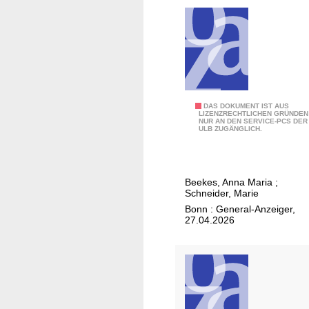
r
s
T
t
o
e
d
l
u
o
n
o
s
v
E
DAS DOKUMENT IST AUS
s
LIZENZRECHTLICHEN GRÜNDEN
e
NUR AN DEN SERVICE-PCS DER
r
c
ULB ZUGÄNGLICH.
n
s
h
d
c
e
h
i
Beekes, Anna Maria
;
l
Schneider, Marie
d
a
Bonn : General-Anzeiger,
e
g
27.04.2026
t
e
"
n
m
i
t