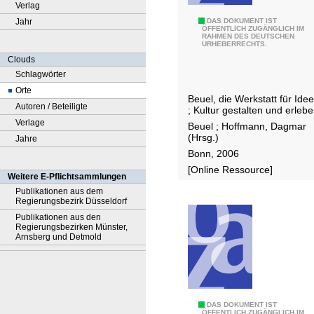
Verlag
Jahr
B
DAS DOKUMENT IST
ÖFFENTLICH ZUGÄNGLICH IM
RAHMEN DES DEUTSCHEN
e
URHEBERRECHTS.
u
Clouds
e
Schlagwörter
l
Orte
Beuel, die Werkstatt für Ide
h
Autoren / Beteiligte
; Kultur gestalten und erleb
a
Verlage
Beuel
;
Hoffmann, Dagmar
t
(Hrsg.)
Jahre
K
Bonn, 2006
u
[Online Ressource]
Weitere E-Pflichtsammlungen
l
Publikationen aus dem
t
Regierungsbezirk Düsseldorf
u
Publikationen aus den
Regierungsbezirken Münster,
r
Arnsberg und Detmold
B
DAS DOKUMENT IST
ÖFFENTLICH ZUGÄNGLICH IM