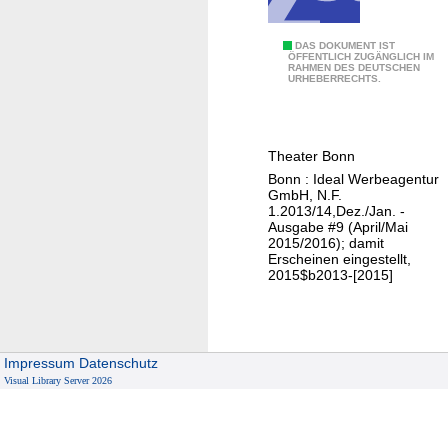
e
-
n
e
D
DAS DOKUMENT IST
ÖFFENTLICH ZUGÄNGLICH IM
i
RAHMEN DES DEUTSCHEN
a
URHEBERRECHTS.
n
s
C
M
o
a
Theater Bonn
l
g
Bonn : Ideal Werbeagentur
d
a
GmbH, N.F.
C
z
1.2013/14,Dez./Jan. -
a
Ausgabe #9 (April/Mai
i
2015/2016); damit
s
n
Erscheinen eingestellt,
e
2015$b2013-[2015]
/
w
T
i
h
r
e
Impressum
Datenschutz
d
a
Visual Library Server 2026
g
t
e
e
l
r