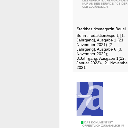
LIZENZRECHTLICHEN GRÜNDEN
NUR AN DEN SERVICE-PCS DER
r
ULB ZUGÄNGLICH.
ö
c
k
Stadtbezirksmagazin Beuel
e
Bonn : redaktion&sport, [1.
m
Jahrgang], Ausgabe 1 (21.
ä
November 2021)-[2.
Jahrgang], Ausgabe 6 (3.
n
November 2022); .
n
3.Jahrgang, Ausgabe 1(12.
Januar 2023)-, 21.Novembe
c
2021-
h
e
I
DAS DOKUMENT IST
ÖFFENTLICH ZUGÄNGLICH IM