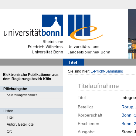
Titel
Sie sind hier:
E-Pflicht-Sammlung
Elektronische Publikationen aus
dem Regierungsbezirk Köln
Titelaufnahme
Pflichtabgabe
Ablieferungsverfahren
Titel
Integri
Beteiligt
Rörup,
Listen
Körperschaft
Bonn
Titel
Erschienen
Bonn
,
Autor / Beteiligte
Ort
Ausgabe
Stand J