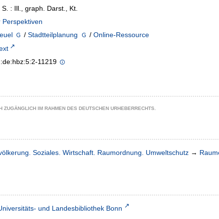
 S. : Ill., graph. Darst., Kt.
 Perspektiven
euel
/
Stadtteilplanung
/
Online-Ressource
text
n:de:hbz:5:2-11219
CH ZUGÄNGLICH IM RAHMEN DES DEUTSCHEN URHEBERRECHTS.
völkerung. Soziales. Wirtschaft. Raumordnung. Umweltschutz
→
Raumo
Universitäts- und Landesbibliothek Bonn