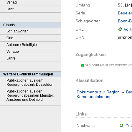
Verlag
Umfang
53, [14]
Jahr
Serie
Beueler
Schlagwörter
Bonn-B
Clouds
URL
Voll
Schlagwörter
URN
urn:nb
Orte
Autoren / Beteiligte
Verlage
Zugänglichkeit
Jahre
DAS DOKUMENT IST ÖFFENTLI
Weitere E-Pflichtsammlungen
Klassifikation
Publikationen aus dem
Regierungsbezirk Düsseldorf
Publikationen aus den
Dokumente zur Region
→
Be
Regierungsbezirken Münster,
Kommunalplanung
Arnsberg und Detmold
Links
Nachweis