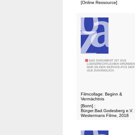
[Online Ressource]
t
s
p
l
a
n
P
DAS DOKUMENT IST AUS
LIZENZRECHTLICHEN GRÜNDEN
NUR AN DEN SERVICE-PCS DER
a
ULB ZUGÄNGLICH.
u
l
M
Filmcollage: Beginn &
a
Vermächtnis
g
[Bonn] :
a
Bürger.Bad.Godesberg e.V. 
Westermans Filme, 2018
r
.
.