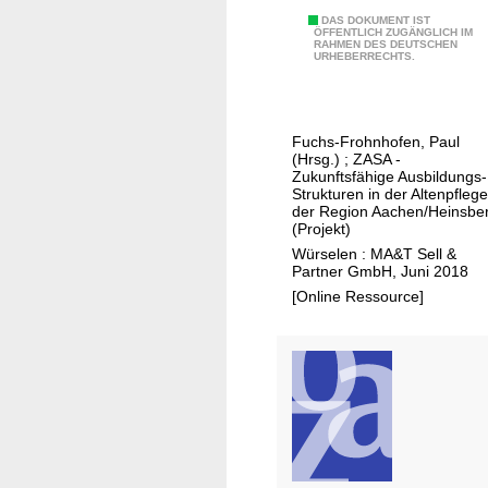
r
f
T
DAS DOKUMENT IST
o
ÖFFENTLICH ZUGÄNGLICH IM
o
RAHMEN DES DEUTSCHEN
r
f
URHEBERRECHTS.
r
a
i
c
n
l
o
s
e
Fuchs-Frohnhofen, Paul
n
f
n
(Hrsg.)
;
ZASA -
f
e
Zukunftsfähige Ausbildungs-
o
Strukturen in der Altenpflege
r
der Region Aachen/Heinsbe
r
b
(Projekt)
m
r
Würselen : MA&T Sell &
a
Partner GmbH, Juni 2018
o
n
[Online Ressource]
s
c
c
e
h
w
ü
i
r
t
e
h
Z
C
A