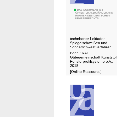
o
f
S
DAS DOKUMENT IST
c
ÖFFENTLICH ZUGÄNGLICH IM
RAHMEN DES DEUTSCHEN
c
o
URHEBERRECHTS.
h
n
w
t
e
a
technischer Leitfaden :
i
Spiegelschweißen und
c
ß
Sonderschweißverfahren
t
e
Bonn : RAL
l
Gütegemeinschaft Kunststof
n
e
Fensterprofilsysteme e.V.,
v
2018-
s
o
[Online Ressource]
s
n
r
P
e
V
a
C
d
-
e
U
r
P
s