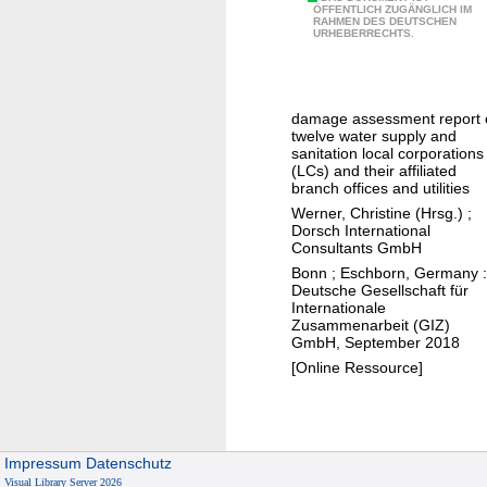
Y
t
ÖFFENTLICH ZUGÄNGLICH IM
RAHMEN DES DEUTSCHEN
e
r
URHEBERRECHTS.
m
i
e
e
n
a
damage assessment report 
w
r
twelve water supply and
a
sanitation local corporations
b
(LCs) and their affiliated
t
e
branch offices and utilities
e
i
Werner, Christine (Hrsg.)
;
r
Dorsch International
t
Consultants GmbH
s
4
Bonn ; Eschborn, Germany :
e
.
Deutsche Gesellschaft für
c
Internationale
0
Zusammenarbeit (GIZ)
t
f
GmbH, September 2018
o
ü
[Online Ressource]
r
r
K
M
U
Impressum
Datenschutz
i
Visual Library Server 2026