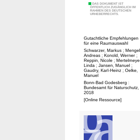
n
B
DAS DOKUMENT IST
i
ÖFFENTLICH ZUGÄNGLICH IM
RAHMEN DES DEUTSCHEN
e
t
URHEBERRECHTS.
d
a
e
t
u
i
Gutachtliche Empfehlungen
t
o
für eine Raumauswahl
s
n
Schwarzer, Markus
;
Mengel
a
Andreas
;
Konold, Werner
;
i
Reppin, Nicole
;
Mertelmeye
m
n
Linda
;
Jansen, Manuel
;
e
Gaudry, Karl-Heinz
;
Oelke,
s
Manuel
L
u
Bonn-Bad Godesberg :
a
b
Bundesamt für Naturschutz,
n
2018
-
d
[Online Ressource]
S
s
a
c
h
h
a
a
r
f
a