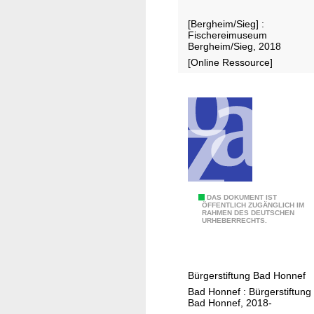
g
h
[Bergheim/Sieg] :
e
e
Fischereimuseum
s
r
Bergheim/Sieg, 2018
t
e
[Online Ressource]
a
i
l
m
t
u
e
s
n
e
u
m
B
G
DAS DOKUMENT IST
e
ÖFFENTLICH ZUGÄNGLICH IM
RAHMEN DES DEUTSCHEN
e
r
URHEBERRECHTS.
s
g
c
h
h
e
Bürgerstiftung Bad Honnef
i
i
Bad Honnef : Bürgerstiftung
c
Bad Honnef, 2018-
m