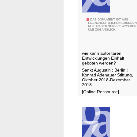
t
n
e
A
n
f
D
DAS DOKUMENT IST AUS
i
LIZENZRECHTLICHEN GRÜNDEN
r
NUR AN DEN SERVICE-PCS DER
e
n
ULB ZUGÄNGLICH.
i
m
D
c
o
e
a
k
u
wie kann autoritären
r
t
Entwicklungen Einhalt
a
geboten werden?
s
t
Sankt Augustin ; Berlin :
c
Konrad Adenauer Stiftung,
i
h
Oktober 2018-Dezember
e
2018
l
n
[Online Ressource]
a
i
n
n
d
B
e
d
r