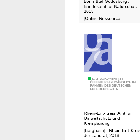
Bonn-Bad Godesberg :
b
Bundesamt für Naturschutz,
i
2018
l
[Online Ressource]
d
&
E
n
e
r
g
i
L
DAS DOKUMENT IST
e
ÖFFENTLICH ZUGÄNGLICH IM
RAHMEN DES DEUTSCHEN
a
w
URHEBERRECHTS.
n
e
d
n
s
d
Rhein-Erft-Kreis, Amt für
c
e
Umweltschutz und
h
Kreisplanung
a
[Bergheim] : Rhein-Erft-Kreis
der Landrat, 2018
f