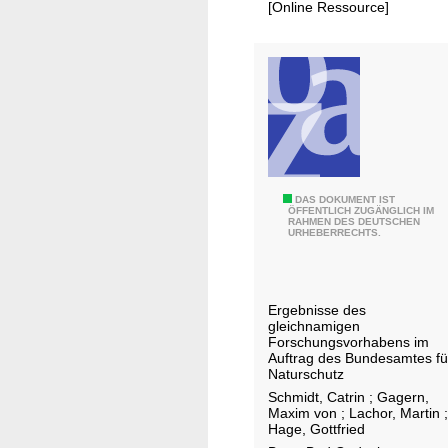
h
[Online Ressource]
/
t
S
s
i
w
e
e
g
g
B
a
d
L
DAS DOKUMENT IST
H
ÖFFENTLICH ZUGÄNGLICH IM
RAHMEN DES DEUTSCHEN
a
o
URHEBERRECHTS.
n
n
d
n
s
e
Ergebnisse des
c
f
gleichnamigen
h
Forschungsvorhabens im
Auftrag des Bundesamtes fü
a
Naturschutz
f
Schmidt, Catrin
;
Gagern,
t
Maxim von
;
Lachor, Martin
;
Hage, Gottfried
s