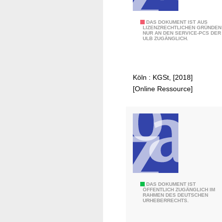
ä
n
D
DAS DOKUMENT IST AUS
g
LIZENZRECHTLICHEN GRÜNDEN
NUR AN DEN SERVICE-PCS DER
i
n
ULB ZUGÄNGLICH.
e
i
d
s
i
Köln : KGSt, [2018]
g
[Online Ressource]
i
t
a
l
e
K
o
m
m
F
DAS DOKUMENT IST
ÖFFENTLICH ZUGÄNGLICH IM
u
RAHMEN DES DEUTSCHEN
i
URHEBERRECHTS.
n
s
e
c