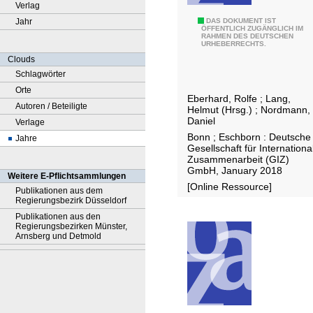
Verlag
Jahr
A
DAS DOKUMENT IST
ÖFFENTLICH ZUGÄNGLICH IM
RAHMEN DES DEUTSCHEN
c
URHEBERRECHTS.
c
Clouds
e
Schlagwörter
s
Orte
Eberhard, Rolfe
;
Lang,
s
Autoren / Beteiligte
Helmut (Hrsg.)
;
Nordmann,
t
Daniel
Verlage
o
Bonn ; Eschborn : Deutsche
Jahre
Gesellschaft für Internationa
w
Zusammenarbeit (GIZ)
a
GmbH, January 2018
Weitere E-Pflichtsammlungen
t
[Online Ressource]
Publikationen aus dem
e
Regierungsbezirk Düsseldorf
r
Publikationen aus den
Regierungsbezirken Münster,
a
Arnsberg und Detmold
n
d
s
a