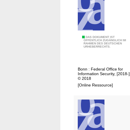
.
P
DAS DOKUMENT IST
ÖFFENTLICH ZUGÄNGLICH IM
RAHMEN DES DEUTSCHEN
l
URHEBERRECHTS.
a
n
f
Bonn : Federal Office for
o
Information Security, [2018-]
r
© 2018
t
[Online Ressource]
e
s
t
i
n
g