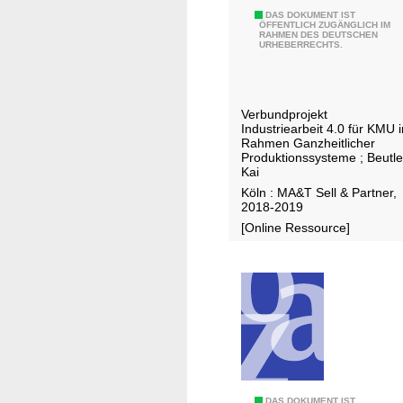
E
S
V
DAS DOKUMENT IST
N
ÖFFENTLICH ZUGÄNGLICH IM
A
RAHMEN DES DEUTSCHEN
e
/
URHEBERRECHTS.
r
T
b
S
u
1
Verbundprojekt
n
6
Industriearbeit 4.0 für KMU 
d
Rahmen Ganzheitlicher
7
Produktionssysteme
;
Beutle
p
9
Kai
r
4
Köln : MA&T Sell & Partner,
o
2018-2019
:
j
[Online Ressource]
2
e
0
k
1
t
7
I
n
d
u
s
DAS DOKUMENT IST