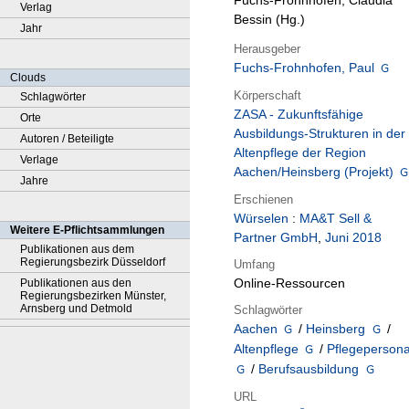
Fuchs-Frohnhofen, Claudia
Verlag
Bessin (Hg.)
Jahr
Herausgeber
Fuchs-Frohnhofen, Paul
Clouds
Körperschaft
Schlagwörter
ZASA - Zukunftsfähige
Orte
Ausbildungs-Strukturen in der
Autoren / Beteiligte
Altenpflege der Region
Verlage
Aachen/Heinsberg (Projekt)
Jahre
Erschienen
Würselen
:
MA&T Sell &
Weitere E-Pflichtsammlungen
Partner GmbH
,
Juni 2018
Publikationen aus dem
Regierungsbezirk Düsseldorf
Umfang
Online-Ressourcen
Publikationen aus den
Regierungsbezirken Münster,
Arnsberg und Detmold
Schlagwörter
Aachen
/
Heinsberg
/
Altenpflege
/
Pflegepersona
/
Berufsausbildung
URL