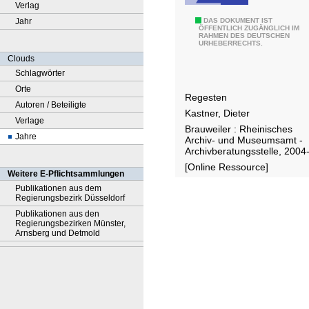
Verlag
Jahr
D
DAS DOKUMENT IST
ÖFFENTLICH ZUGÄNGLICH IM
RAHMEN DES DEUTSCHEN
i
URHEBERRECHTS.
e
Clouds
U
Schlagwörter
r
Orte
Regesten
k
Autoren / Beteiligte
Kastner, Dieter
u
Verlage
Brauweiler : Rheinisches
n
Jahre
Archiv- und Museumsamt -
d
Archivberatungsstelle, 2004
e
[Online Ressource]
Weitere E-Pflichtsammlungen
n
Publikationen aus dem
d
Regierungsbezirk Düsseldorf
e
Publikationen aus den
Regierungsbezirken Münster,
s
Arnsberg und Detmold
G
r
ä
f