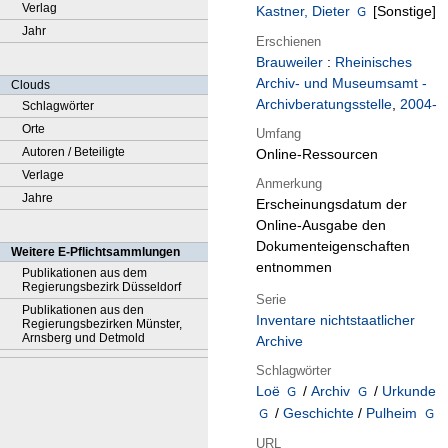
Verlag
Kastner, Dieter
[Sonstige]
Jahr
Erschienen
Brauweiler
:
Rheinisches
Archiv- und Museumsamt -
Clouds
Archivberatungsstelle
,
2004-
Schlagwörter
Orte
Umfang
Autoren / Beteiligte
Online-Ressourcen
Verlage
Anmerkung
Jahre
Erscheinungsdatum der
Online-Ausgabe den
Dokumenteigenschaften
Weitere E-Pflichtsammlungen
entnommen
Publikationen aus dem
Regierungsbezirk Düsseldorf
Serie
Publikationen aus den
Inventare nichtstaatlicher
Regierungsbezirken Münster,
Arnsberg und Detmold
Archive
Schlagwörter
Loë
/
Archiv
/
Urkunde
/
Geschichte
/
Pulheim
URL