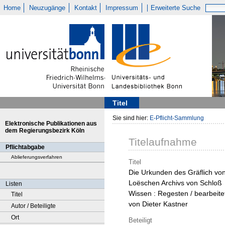
Home
Neuzugänge
Kontakt
Impressum
Erweiterte Suche
Titel
Sie sind hier:
E-Pflicht-Sammlung
Elektronische Publikationen aus
dem Regierungsbezirk Köln
Titelaufnahme
Pflichtabgabe
Ablieferungsverfahren
Titel
Die Urkunden des Gräflich vo
Loëschen Archivs von Schloß
Listen
Wissen : Regesten / bearbeite
Titel
von Dieter Kastner
Autor / Beteiligte
Ort
Beteiligt