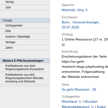
Verlag
Sprecher
Jahr
Manhold, Jörg
Erschienen
Clouds
Bonn
:
General Anzeiger
,
Schlagwörter
20.07.2020
Orte
Umfang
Autoren / Beteiligte
1 Online-Ressource (27 m, 29
Verlage
s)
Jahre
Anmerkung
Erscheinungsdatum der Seite
Weitere E-Pflichtsammlungen
https://so-geht-
Publikationen aus dem
rheinisch.blogs.julephosting.d
Regierungsbezirk Düsseldorf
entnommen; Folgenzählung
Publikationen aus den
der Website entnommen
Regierungsbezirken Münster,
Arnsberg und Detmold
Serie
So geht Rheinisch ; 30
Schlagwörter
Rheinland
/
Mundart
Westmitteldeutsch
/
Kultur