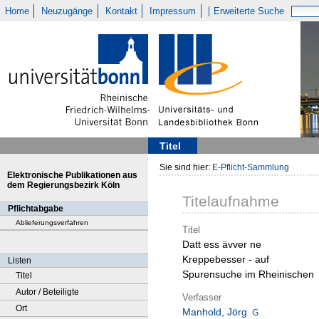
Home
Neuzugänge
Kontakt
Impressum
Erweiterte Suche
Titel
Sie sind hier:
E-Pflicht-Sammlung
Elektronische Publikationen aus
dem Regierungsbezirk Köln
Titelaufnahme
Pflichtabgabe
Ablieferungsverfahren
Titel
Datt ess ävver ne
Kreppebesser - auf
Listen
Spurensuche im Rheinischen
Titel
Autor / Beteiligte
Verfasser
Ort
Manhold, Jörg