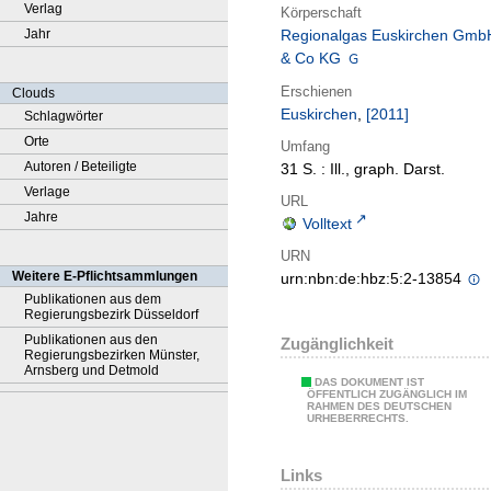
Verlag
Körperschaft
Jahr
Regionalgas Euskirchen Gmb
& Co KG
Erschienen
Clouds
Euskirchen
,
[2011]
Schlagwörter
Orte
Umfang
Autoren / Beteiligte
31 S. : Ill., graph. Darst.
Verlage
URL
Jahre
Volltext
URN
Weitere E-Pflichtsammlungen
urn:nbn:de:hbz:5:2-13854
Publikationen aus dem
Regierungsbezirk Düsseldorf
Publikationen aus den
Zugänglichkeit
Regierungsbezirken Münster,
Arnsberg und Detmold
DAS DOKUMENT IST
ÖFFENTLICH ZUGÄNGLICH IM
RAHMEN DES DEUTSCHEN
URHEBERRECHTS.
Links