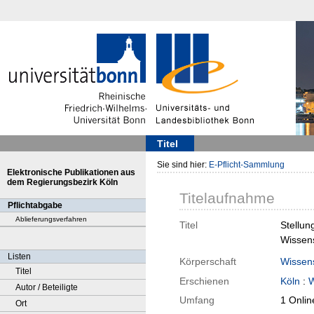
Titel
Sie sind hier:
E-Pflicht-Sammlung
Elektronische Publikationen aus
dem Regierungsbezirk Köln
Titelaufnahme
Pflichtabgabe
Ablieferungsverfahren
Titel
Stellun
Wissens
Listen
Körperschaft
Wissens
Titel
Erschienen
Köln
:
W
Autor / Beteiligte
Umfang
1 Onlin
Ort