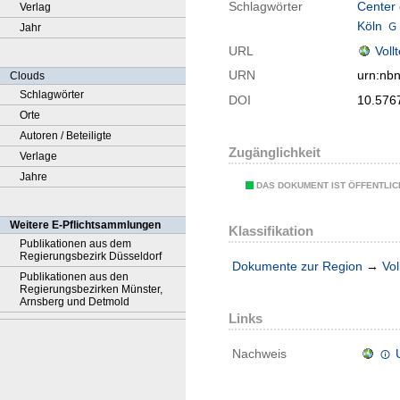
Schlagwörter
Center
Verlag
Köln
Jahr
URL
Voll
URN
urn:nb
Clouds
Schlagwörter
DOI
10.576
Orte
Autoren / Beteiligte
Zugänglichkeit
Verlage
Jahre
DAS DOKUMENT IST ÖFFENTLI
Weitere E-Pflichtsammlungen
Klassifikation
Publikationen aus dem
Regierungsbezirk Düsseldorf
Dokumente zur Region
→
Vol
Publikationen aus den
Regierungsbezirken Münster,
Arnsberg und Detmold
Links
Nachweis