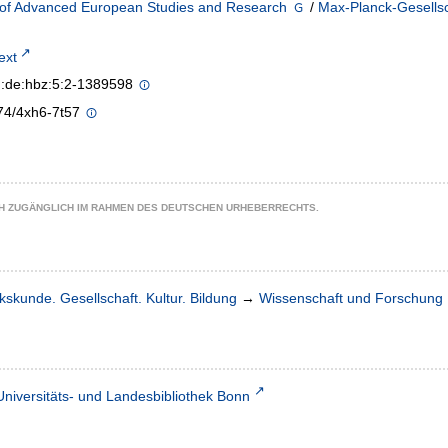
 of Advanced European Studies and Research
/
Max-Planck-Gesellsc
text
n:de:hbz:5:2-1389598
74/4xh6-7t57
CH ZUGÄNGLICH IM RAHMEN DES DEUTSCHEN URHEBERRECHTS.
kskunde. Gesellschaft. Kultur. Bildung
→
Wissenschaft und Forschung
Universitäts- und Landesbibliothek Bonn