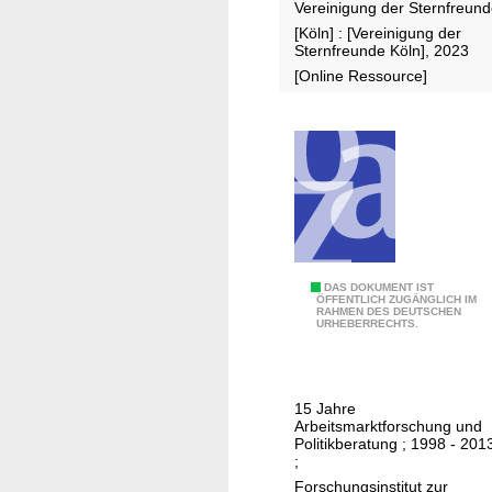
Vereinigung der Sternfreun
h
[Köln] : [Vereinigung der
r
Sternfreunde Köln], 2023
e
[Online Ressource]
V
e
r
e
i
n
i
g
1
DAS DOKUMENT IST
u
ÖFFENTLICH ZUGÄNGLICH IM
RAHMEN DES DEUTSCHEN
5
n
URHEBERRECHTS.
J
g
a
d
h
e
15 Jahre
r
r
Arbeitsmarktforschung und
e
Politikberatung ; 1998 - 201
S
;
I
t
Forschungsinstitut zur