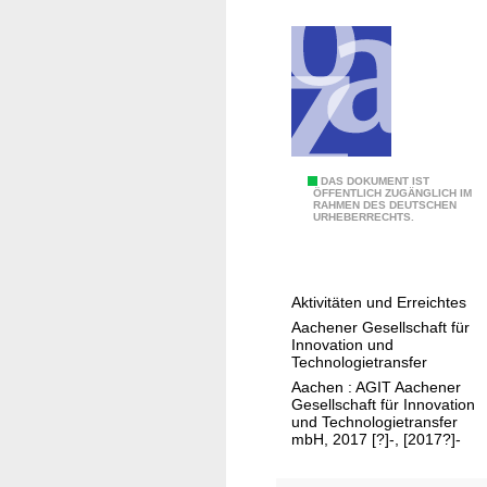
n
t
n
i
k
A
DAS DOKUMENT IST
ÖFFENTLICH ZUGÄNGLICH IM
RAHMEN DES DEUTSCHEN
G
URHEBERRECHTS.
I
T
-
Aktivitäten und Erreichtes
J
Aachener Gesellschaft für
a
Innovation und
h
Technologietransfer
r
Aachen : AGIT Aachener
Gesellschaft für Innovation
e
und Technologietransfer
s
mbH, 2017 [?]-, [2017?]-
r