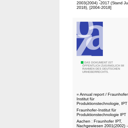
e
2003(2004) -2017 (Stand Jul
i
2018), [2004-2018]
r
n
i
s
c
c
h
h
t
a
/
f
F
t
o
I
r
J
DAS DOKUMENT IST
n
ÖFFENTLICH ZUGÄNGLICH IM
s
RAHMEN DES DEUTSCHEN
a
d
URHEBERRECHTS.
c
h
u
h
r
s
u
e
t
= Annual report / Fraunhofer
n
s
r
Institut für
g
b
i
Produktionstechnologie, IPT
s
e
e
Fraunhofer-Institut für
z
Produktionstechnologie IPT
r
l
e
Aachen : Fraunhofer IPT,
i
l
Nachgewiesen 2001(2002) -
n