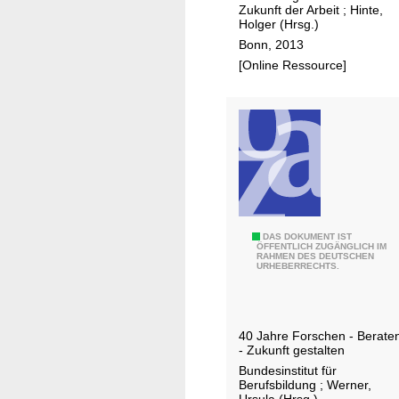
Z
e
Zukunft der Arbeit
;
Hinte,
A
r
Holger (Hrsg.)
n
Bonn, 2013
f
[Online Ressource]
r
e
u
n
d
e
K
ö
4
DAS DOKUMENT IST
l
ÖFFENTLICH ZUGÄNGLICH IM
RAHMEN DES DEUTSCHEN
0
URHEBERRECHTS.
n
J
,
a
e
h
.
40 Jahre Forschen - Berate
r
- Zukunft gestalten
V
e
Bundesinstitut für
.
B
Berufsbildung
;
Werner,
Ursula (Hrsg.)