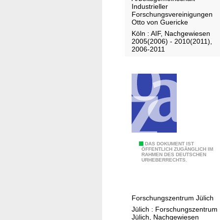
s
Industrieller
b
Forschungsvereinigungen
Otto von Guericke
e
Köln : AIF, Nachgewiesen
r
2005(2006) - 2010(2011),
i
2006-2011
c
h
t
/
A
r
b
e
J
DAS DOKUMENT IST
i
ÖFFENTLICH ZUGÄNGLICH IM
RAHMEN DES DEUTSCHEN
a
t
URHEBERRECHTS.
h
s
r
g
e
e
Forschungszentrum Jülich
s
m
Jülich : Forschungszentrum
b
e
Jülich, Nachgewiesen