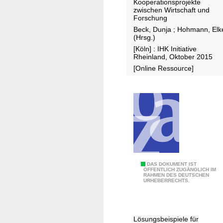
m
n
Kooperationsprojekte
a
zwischen Wirtschaft und
e
s
z
Forschung
i
a
i
Beck, Dunja
;
Hohmann, Elk
n
t
n
(Hrsg.)
s
i
a
[Köln] : IHK Initiative
Rheinland, Oktober 2015
a
o
u
[Online Ressource]
m
n
s
e
2
d
M
e
i
m
s
F
s
o
i
r
o
s
n
c
I
DAS DOKUMENT IST
ÖFFENTLICH ZUGÄNGLICH IM
h
RAHMEN DES DEUTSCHEN
n
URHEBERRECHTS.
u
d
n
u
g
s
Lösungsbeispiele für
s