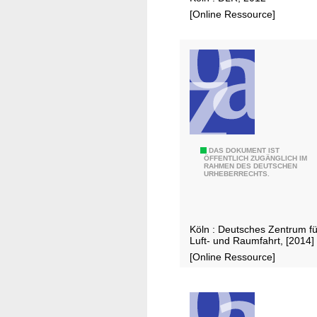
s
[Online Ressource]
c
h
e
Z
e
n
t
r
D
DAS DOKUMENT IST
u
ÖFFENTLICH ZUGÄNGLICH IM
RAHMEN DES DEUTSCHEN
L
m
URHEBERRECHTS.
R
f
i
ü
n
r
Köln : Deutsches Zentrum fü
N
L
Luft- und Raumfahrt, [2014]
R
u
[Online Ressource]
W
f
t
-