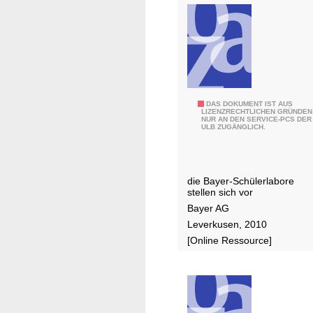
ü
c
k
b
l
i
c
B
DAS DOKUMENT IST AUS
k
LIZENZRECHTLICHEN GRÜNDEN
NUR AN DEN SERVICE-PCS DER
a
.
ULB ZUGÄNGLICH.
y
.
l
.
a
die Bayer-Schülerlabore
b
stellen sich vor
,
Bayer AG
d
Leverkusen, 2010
i
[Online Ressource]
s
c
o
v