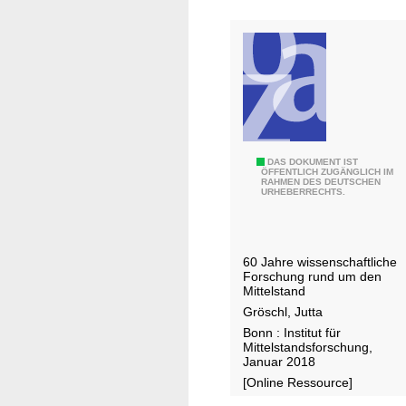
s
f
e
s
l
b
l
i
s
l
c
d
h
u
a
n
6
DAS DOKUMENT IST
f
ÖFFENTLICH ZUGÄNGLICH IM
g
RAHMEN DES DEUTSCHEN
0
t
URHEBERRECHTS.
J
f
a
ü
h
r
60 Jahre wissenschaftliche
r
I
Forschung rund um den
e
Mittelstand
n
I
Gröschl, Jutta
f
f
Bonn : Institut für
o
Mittelstandsforschung,
M
r
Januar 2018
B
m
[Online Ressource]
o
a