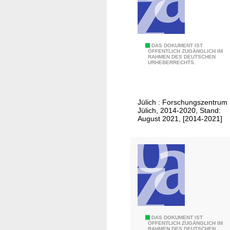
e
r
s
c
D
DAS DOKUMENT IST
i
ÖFFENTLICH ZUGÄNGLICH IM
RAHMEN DES DEUTSCHEN
a
e
URHEBERRECHTS.
t
n
e
c
n
e
Jülich : Forschungszentrum
u
Jülich, 2014-2020, Stand:
n
August 2021, [2014-2021]
d
F
a
k
t
e
n
.
D
DAS DOKUMENT IST
.
ÖFFENTLICH ZUGÄNGLICH IM
RAHMEN DES DEUTSCHEN