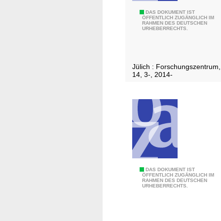
n
E
DAS DOKUMENT IST
i
ÖFFENTLICH ZUGÄNGLICH IM
RAHMEN DES DEUTSCHEN
f
m
URHEBERRECHTS.
f
Ü
z
b
e
e
Jülich : Forschungszentrum,
t
r
14, 3-, 2014-
t
b
.
l
[
i
.
c
.
k
.
]
/
E
DAS DOKUMENT IST
[
ÖFFENTLICH ZUGÄNGLICH IM
RAHMEN DES DEUTSCHEN
x
D
URHEBERRECHTS.
z
e
e
u
l
t