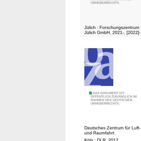
a
.
URHEBERRECHTS.
t
e
n
Jülich : Forschungszentrum
,
Jülich GmbH, 2021-, [2022]-
F
a
k
t
e
n
,
M
D
DAS DOKUMENT IST
e
ÖFFENTLICH ZUGÄNGLICH IM
RAHMEN DES DEUTSCHEN
a
n
URHEBERRECHTS.
s
s
D
c
e
h
Deutsches Zentrum für Luft-
u
e
und Raumfahrt
t
n
Köln : DLR, 2012