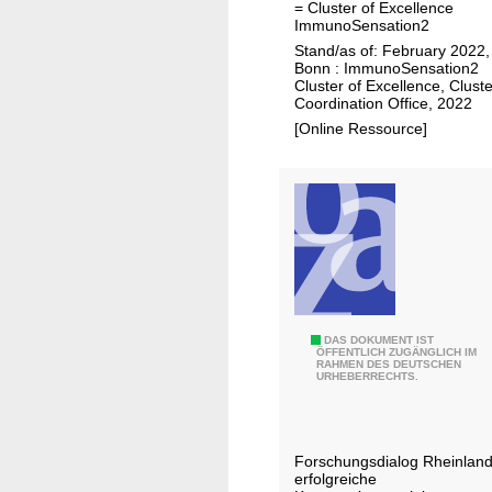
= Cluster of Excellence
l
s
ImmunoSensation2
e
c
Stand/as of: February 2022,
n
Bonn : ImmunoSensation2
h
Cluster of Excellence, Cluste
z
e
Coordination Office, 2022
c
A
[Online Ressource]
l
u
u
s
s
g
t
a
e
b
r
e
I
]
m
:
E
DAS DOKUMENT IST
m
d
ÖFFENTLICH ZUGÄNGLICH IM
RAHMEN DES DEUTSCHEN
i
u
a
URHEBERRECHTS.
n
n
s
e
o
M
g
S
a
Forschungsdialog Rheinland
e
e
g
erfolgreiche