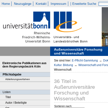
Home
Neuzugänge
Kontakt
Impressum
Erweiterte Suche
Außeruniversitäre Forschung
und Wissenschaft
Sie sind hier:
E-Pflicht-Sammlung
→
Dok
Elektronische Publikationen aus
Kultur. Bildung
→
Wissenschaft und For
dem Regierungsbezirk Köln
Wissenschaft
Pflichtabgabe
Ablieferungsverfahren
36
Titel
in
Außeruniversitäre
Forschung und
Listen
Titel
Wissenschaft
Autor / Beteiligte
Sortieren nach: