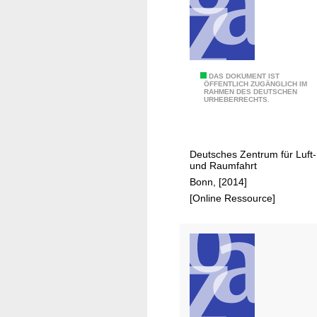
u
n
d
R
a
D
DAS DOKUMENT IST
u
ÖFFENTLICH ZUGÄNGLICH IM
RAHMEN DES DEUTSCHEN
L
m
URHEBERRECHTS.
R
f
-
a
S
h
Deutsches Zentrum für Luft-
t
r
und Raumfahrt
a
t
Bonn, [2014]
n
[Online Ressource]
d
o
r
t
K
ö
l