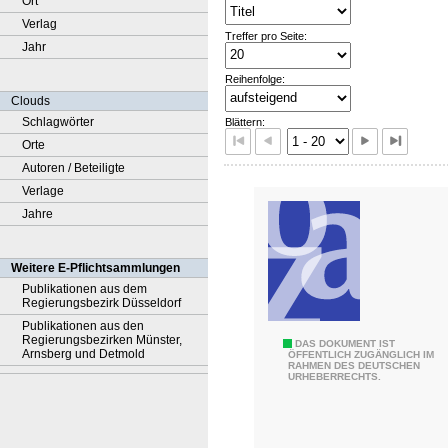
Ort
Verlag
Treffer pro Seite:
Jahr
Reihenfolge:
Clouds
Schlagwörter
Blättern:
Orte
Autoren / Beteiligte
Verlage
Jahre
Weitere E-Pflichtsammlungen
Publikationen aus dem
Regierungsbezirk Düsseldorf
Publikationen aus den
Regierungsbezirken Münster,
1
DAS DOKUMENT IST
Arnsberg und Detmold
ÖFFENTLICH ZUGÄNGLICH IM
RAHMEN DES DEUTSCHEN
0
URHEBERRECHTS.
0
J
a