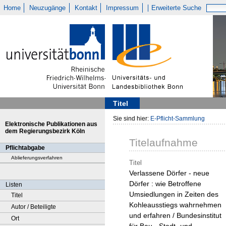
Home
Neuzugänge
Kontakt
Impressum
Erweiterte Suche
Titel
Sie sind hier:
E-Pflicht-Sammlung
Elektronische Publikationen aus
dem Regierungsbezirk Köln
Titelaufnahme
Pflichtabgabe
Ablieferungsverfahren
Titel
Verlassene Dörfer - neue
Dörfer : wie Betroffene
Listen
Umsiedlungen in Zeiten des
Titel
Kohleausstiegs wahrnehmen
Autor / Beteiligte
und erfahren / Bundesinstitut
Ort