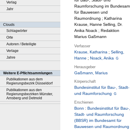
für Bau-, Stadt- und
Verlag
Raumforschung im Bundesam
Jahr
für Bauwesen und
Raumordnung ; Katharina
Krause, Hanne Selling, Dr.
Clouds
Anika Noack ; Redaktion
Schlagwörter
Marius Gaßmann
Orte
Autoren / Beteiligte
Verfasser
Verlage
Krause, Katharina
;
Selling,
Jahre
Hanne
;
Noack, Anika
Herausgeber
Gaßmann, Marius
Weitere E-Pflichtsammlungen
Publikationen aus dem
Körperschaft
Regierungsbezirk Düsseldorf
Bundesinstitut für Bau-, Stadt-
Publikationen aus den
und Raumforschung
Regierungsbezirken Münster,
Arnsberg und Detmold
Erschienen
Bonn
:
Bundesinstitut für Bau-
Stadt- und Raumforschung
(BBSR) im Bundesamt für
Bauwesen und Raumordnung