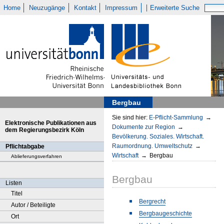
Home
Neuzugänge
Kontakt
Impressum
Erweiterte Suche
Bergbau
Sie sind hier:
E-Pflicht-Sammlung
→
Elektronische Publikationen aus
Dokumente zur Region
→
dem Regierungsbezirk Köln
Bevölkerung. Soziales. Wirtschaft.
Raumordnung. Umweltschutz
→
Pflichtabgabe
Wirtschaft
→
Bergbau
Ablieferungsverfahren
Bergbau
Listen
Titel
Bergrecht
Autor / Beteiligte
Bergbaugeschichte
Ort