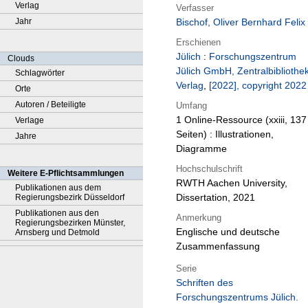
Verlag
Verfasser
Jahr
Bischof, Oliver Bernhard Felix
Erschienen
Jülich
:
Forschungszentrum
Clouds
Jülich GmbH, Zentralbibliothek
Schlagwörter
Verlag
,
[2022], copyright 2022
Orte
Autoren / Beteiligte
Umfang
1 Online-Ressource (xxiii, 137
Verlage
Seiten) : Illustrationen,
Jahre
Diagramme
Hochschulschrift
Weitere E-Pflichtsammlungen
RWTH Aachen University,
Publikationen aus dem
Dissertation, 2021
Regierungsbezirk Düsseldorf
Publikationen aus den
Anmerkung
Regierungsbezirken Münster,
Englische und deutsche
Arnsberg und Detmold
Zusammenfassung
Serie
Schriften des
Forschungszentrums Jülich.