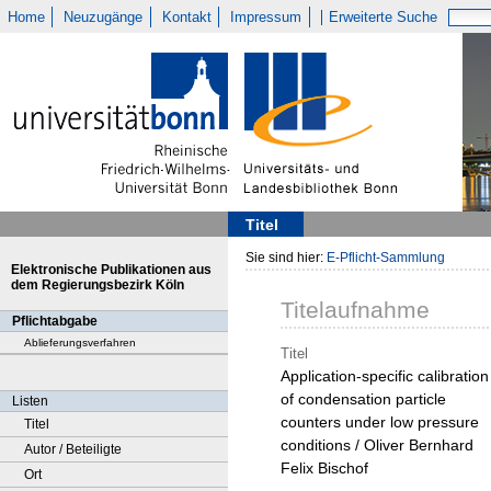
Home
Neuzugänge
Kontakt
Impressum
Erweiterte Suche
Titel
Sie sind hier:
E-Pflicht-Sammlung
Elektronische Publikationen aus
dem Regierungsbezirk Köln
Titelaufnahme
Pflichtabgabe
Ablieferungsverfahren
Titel
Application-specific calibration
of condensation particle
Listen
counters under low pressure
Titel
conditions / Oliver Bernhard
Autor / Beteiligte
Felix Bischof
Ort