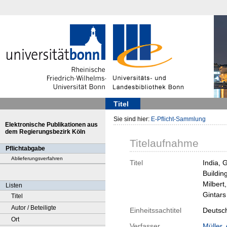
Titel
Sie sind hier:
E-Pflicht-Sammlung
Elektronische Publikationen aus
dem Regierungsbezirk Köln
Titelaufnahme
Pflichtabgabe
Ablieferungsverfahren
Titel
India, 
Buildin
Milbert
Listen
Gintars
Titel
Autor / Beteiligte
Einheitssachtitel
Deutsch
Ort
Verfasser
Müller,