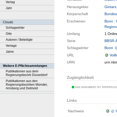
Verlag
Herausgeber
Gintars
Jahr
Körperschaft
Bundesi
Erschienen
Bonn
:
Clouds
Regiona
Schlagwörter
Umfang
1 Onlin
Orte
Autoren / Beteiligte
Serie
BBSR-A
Verlage
Schlagwörter
Bonn
Jahre
URL
Voll
URN
urn:nb
Weitere E-Pflichtsammlungen
Publikationen aus dem
Regierungsbezirk Düsseldorf
Zugänglichkeit
Publikationen aus den
Regierungsbezirken Münster,
DAS DOKUMENT IST ÖFFENTLI
Arnsberg und Detmold
Links
Nachweis