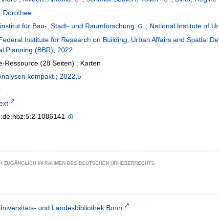
, Dorothee
nstitut für Bau-, Stadt- und Raumforschung
;
National Institute of U
Federal Institute for Research on Building, Urban Affairs and Spatial D
l Planning (BBR)
,
2022
e-Ressource (28 Seiten) : Karten
nalysen kompakt ; 2022,5
text
n:de:hbz:5:2-1086141
CH ZUGÄNGLICH IM RAHMEN DES DEUTSCHEN URHEBERRECHTS.
Universitäts- und Landesbibliothek Bonn