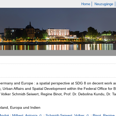
Home
Neuzugänge
Germany and Europe : a spatial perspective at SDG 8 on decent work a
g, Urban Affairs and Spatial Development within the Federal Office for B
, Volker Schmidt-Seiwert, Regine Binot, Prof. Dr. Debolina Kundu, Dr. T
land, Europa und Indien
 André
;
Milbert, Antonia
;
Schmidt-Seiwert, Volker
;
Binot, Regine