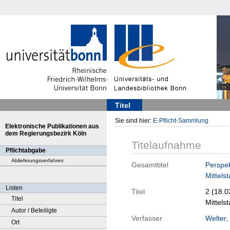
Titel
Sie sind hier:
E-Pflicht-Sammlung
Elektronische Publikationen aus
dem Regierungsbezirk Köln
Titelaufnahme
Pflichtabgabe
Ablieferungsverfahren
Gesamttitel
Perspek
Mittels
Listen
Titel
2 (18.
Titel
Mittels
Autor / Beteiligte
Verfasser
Welter,
Ort