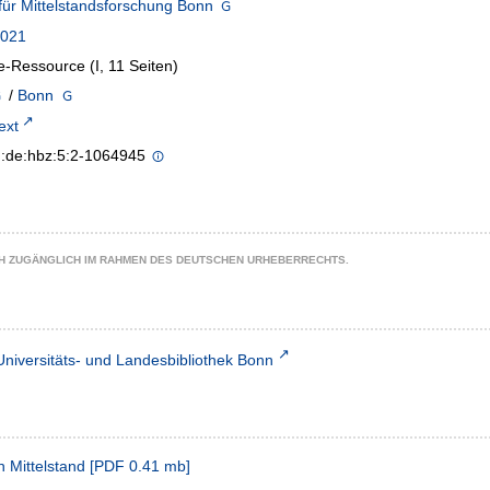
t für Mittelstandsforschung Bonn
2021
e-Ressource (I, 11 Seiten)
/
Bonn
text
n:de:hbz:5:2-1064945
CH ZUGÄNGLICH IM RAHMEN DES DEUTSCHEN URHEBERRECHTS.
Universitäts- und Landesbibliothek Bonn
 Mittelstand
[
PDF
0.41 mb
]