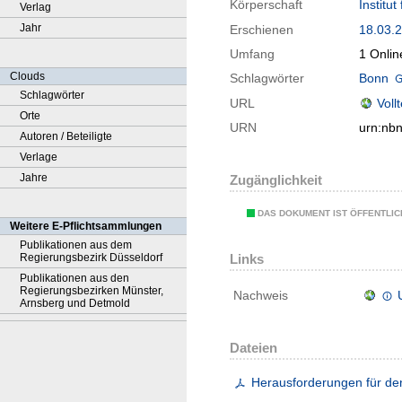
Körperschaft
Institu
Verlag
Jahr
Erschienen
18.03.
Umfang
1 Onlin
Clouds
Schlagwörter
Bonn
Schlagwörter
URL
Voll
Orte
URN
urn:nb
Autoren / Beteiligte
Verlage
Jahre
Zugänglichkeit
DAS DOKUMENT IST ÖFFENTLI
Weitere E-Pflichtsammlungen
Publikationen aus dem
Regierungsbezirk Düsseldorf
Links
Publikationen aus den
Regierungsbezirken Münster,
Nachweis
Arnsberg und Detmold
Dateien
Herausforderungen für den