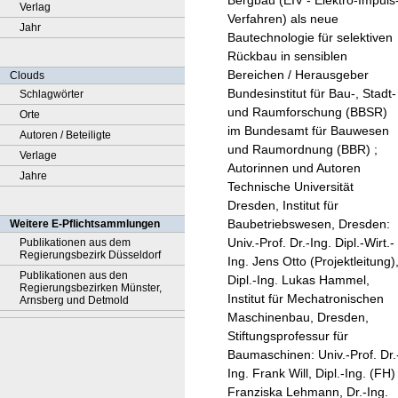
Bergbau (EIV - Elektro-Impuls
Verlag
Verfahren) als neue
Jahr
Bautechnologie für selektiven
Rückbau in sensiblen
Bereichen / Herausgeber
Clouds
Bundesinstitut für Bau-, Stadt-
Schlagwörter
und Raumforschung (BBSR)
Orte
im Bundesamt für Bauwesen
Autoren / Beteiligte
und Raumordnung (BBR) ;
Verlage
Autorinnen und Autoren
Jahre
Technische Universität
Dresden, Institut für
Baubetriebswesen, Dresden:
Weitere E-Pflichtsammlungen
Univ.-Prof. Dr.-Ing. Dipl.-Wirt.-
Publikationen aus dem
Regierungsbezirk Düsseldorf
Ing. Jens Otto (Projektleitung)
Publikationen aus den
Dipl.-Ing. Lukas Hammel,
Regierungsbezirken Münster,
Institut für Mechatronischen
Arnsberg und Detmold
Maschinenbau, Dresden,
Stiftungsprofessur für
Baumaschinen: Univ.-Prof. Dr.
Ing. Frank Will, Dipl.-Ing. (FH)
Franziska Lehmann, Dr.-Ing.