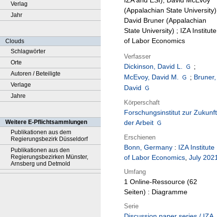
IZA and ESI), David McEvoy
Verlag
(Appalachian State University)
Jahr
David Bruner (Appalachian
State University) ; IZA Institute
of Labor Economics
Clouds
Schlagwörter
Verfasser
Orte
Dickinson, David L.
;
Autoren / Beteiligte
McEvoy, David M.
;
Bruner,
Verlage
David
Jahre
Körperschaft
Forschungsinstitut zur Zukunft
Weitere E-Pflichtsammlungen
der Arbeit
Publikationen aus dem
Erschienen
Regierungsbezirk Düsseldorf
Bonn, Germany
:
IZA Institute
Publikationen aus den
Regierungsbezirken Münster,
of Labor Economics
,
July 202
Arnsberg und Detmold
Umfang
1 Online-Ressource (62
Seiten) : Diagramme
Serie
Discussion paper series / IZA