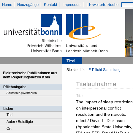
Home
Neuzugänge
Kontakt
Impressum
Erweiterte Suche
Titel
Sie sind hier:
E-Pflicht-Sammlung
Elektronische Publikationen aus
dem Regierungsbezirk Köln
Titelaufnahme
Pflichtabgabe
Ablieferungsverfahren
Titel
The impact of sleep restriction
on interpersonal conflict
Listen
resolution and the narcotic
Titel
effect / David L. Dickinson
Autor / Beteiligte
(Appalachian State University,
Ort