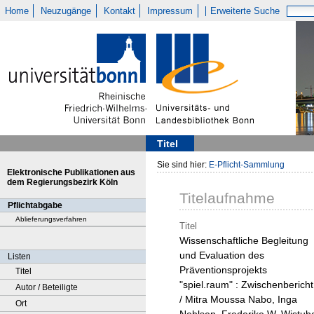
Home
Neuzugänge
Kontakt
Impressum
Erweiterte Suche
Titel
Sie sind hier:
E-Pflicht-Sammlung
Elektronische Publikationen aus
dem Regierungsbezirk Köln
Titelaufnahme
Pflichtabgabe
Ablieferungsverfahren
Titel
Wissenschaftliche Begleitung
und Evaluation des
Listen
Präventionsprojekts
Titel
"spiel.raum" : Zwischenbericht
Autor / Beteiligte
/ Mitra Moussa Nabo, Inga
Ort