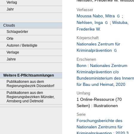
Nehlsen, Frederike W. Wistub
Verlag
Jahr
Verfasser
Moussa Nabo, Mitra
;
Nehlsen, Inga
;
Wistuba,
Clouds
Frederike W.
Schlagwörter
Körperschaft
Orte
Nationales Zentrum für
Autoren / Beteiligte
Kriminalprävention
Verlage
Erschienen
Jahre
Bonn
:
Nationales Zentrum
Kriminalprävention c/o
Weitere E-Pflichtsammlungen
Bundesministerium des Innern
Publikationen aus dem
für Bau und Heimat
,
2020
Regierungsbezirk Düsseldorf
Publikationen aus den
Umfang
Regierungsbezirken Münster,
1 Online-Ressource (70
Arnsberg und Detmold
Seiten) : Illustrationen
Serie
Forschungsberichte des
Nationalen Zentrums für
Kriminalprävention ; 2020,3