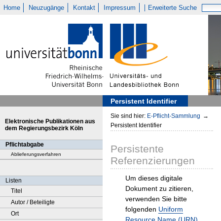
Home
Neuzugänge
Kontakt
Impressum
Erweiterte Suche
Persistent Identifier
Sie sind hier:
E-Pflicht-Sammlung
→
Elektronische Publikationen aus
Persistent Identifier
dem Regierungsbezirk Köln
Pflichtabgabe
Persistente
Ablieferungsverfahren
Referenzierungen
Um dieses digitale
Listen
Dokument zu zitieren,
Titel
verwenden Sie bitte
Autor / Beteiligte
folgenden
Uniform
Ort
Resource Name (URN)