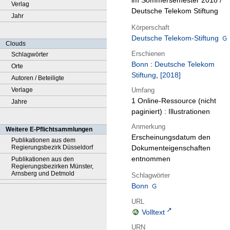
im Sommersemester 2018 /
Verlag
Deutsche Telekom Stiftung
Jahr
Körperschaft
Deutsche Telekom-Stiftung
Clouds
Erschienen
Schlagwörter
Bonn
:
Deutsche Telekom
Orte
Stiftung
,
[2018]
Autoren / Beteiligte
Umfang
Verlage
1 Online-Ressource (nicht
Jahre
paginiert) : Illustrationen
Anmerkung
Weitere E-Pflichtsammlungen
Erscheinungsdatum den
Publikationen aus dem
Regierungsbezirk Düsseldorf
Dokumenteigenschaften
entnommen
Publikationen aus den
Regierungsbezirken Münster,
Arnsberg und Detmold
Schlagwörter
Bonn
URL
Volltext
URN