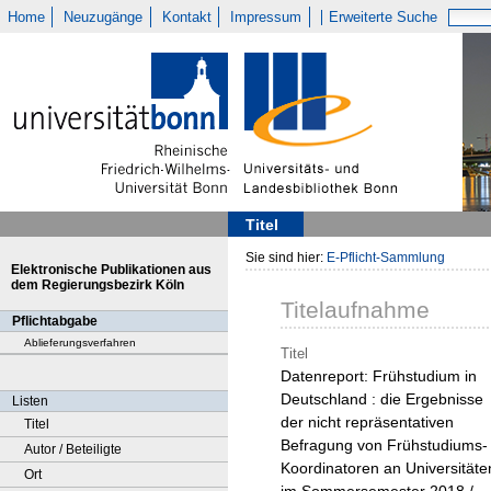
Home
Neuzugänge
Kontakt
Impressum
Erweiterte Suche
Titel
Sie sind hier:
E-Pflicht-Sammlung
Elektronische Publikationen aus
dem Regierungsbezirk Köln
Titelaufnahme
Pflichtabgabe
Ablieferungsverfahren
Titel
Datenreport: Frühstudium in
Deutschland : die Ergebnisse
Listen
der nicht repräsentativen
Titel
Befragung von Frühstudiums-
Autor / Beteiligte
Koordinatoren an Universitäte
Ort