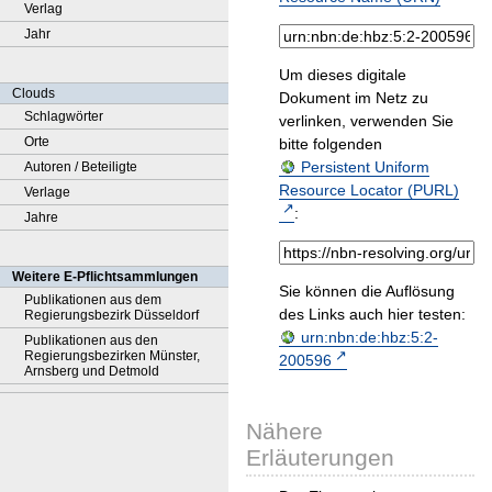
Verlag
Jahr
Um dieses digitale
Clouds
Dokument im Netz zu
Schlagwörter
verlinken, verwenden Sie
Orte
bitte folgenden
Persistent Uniform
Autoren / Beteiligte
Resource Locator (PURL)
Verlage
:
Jahre
Weitere E-Pflichtsammlungen
Sie können die Auflösung
Publikationen aus dem
des Links auch hier testen:
Regierungsbezirk Düsseldorf
urn:nbn:de:hbz:5:2-
Publikationen aus den
Regierungsbezirken Münster,
200596
Arnsberg und Detmold
Nähere
Erläuterungen