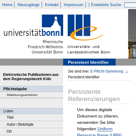
Home
Neuzugänge
Kontakt
Impressum
Erweiterte Suche
Persistent Identifier
Sie sind hier:
E-Pflicht-Sammlung
→
Elektronische Publikationen aus
Persistent Identifier
dem Regierungsbezirk Köln
Pflichtabgabe
Persistente
Ablieferungsverfahren
Referenzierungen
Um dieses digitale
Listen
Dokument zu zitieren,
Titel
verwenden Sie bitte
Autor / Beteiligte
folgenden
Uniform
Ort
Resource Name (URN)